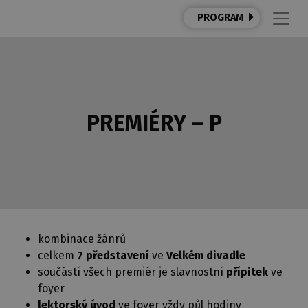
PROGRAM
PREMIÉRY – P
kombinace žánrů
celkem
7
představení
ve
Velkém divadle
součástí všech premiér je slavnostní
přípitek
ve
foyer
lektorský úvod
ve foyer vždy půl hodiny