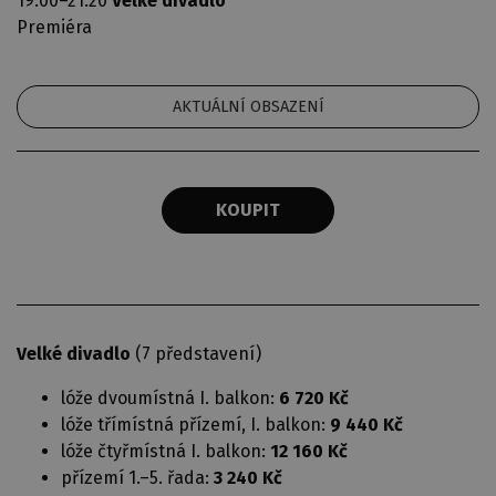
19:00–21:20
Velké divadlo
Premiéra
AKTUÁLNÍ OBSAZENÍ
KOUPIT
Velké divadlo
(7 představení)
lóže dvoumístná I. balkon:
6 720 Kč
lóže třímístná přízemí, I. balkon:
9 440 Kč
lóže čtyřmístná I. balkon:
12 160 Kč
přízemí 1.–5. řada:
3 240 Kč