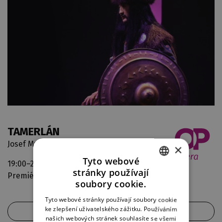
TAMERLÁN
Josef Mysliveček
×
Tyto webové
19:00–21:30
Velké divadlo
stránky používají
Premiéra
CZECH
soubory cookie.
ENGLISH
Tyto webové stránky používají soubory cookie
ke zlepšení uživatelského zážitku. Používáním
GERMAN
AKTUÁLNÍ OBSAZENÍ
našich webových stránek souhlasíte se všemi