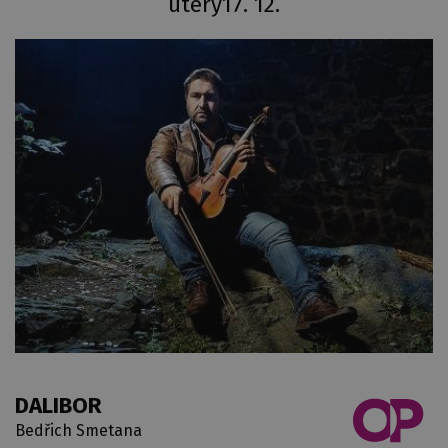
úterý
17. 12.
DALIBOR
Bedřich Smetana