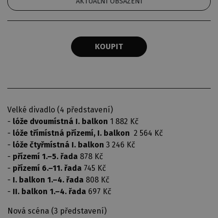
AKTUÁLNÍ OBSAZENÍ
KOUPIT
Velké divadlo (4 představení)
-
lóže dvoumístná I. balkon
1 882 Kč
-
lóže třímístná přízemí, I. balkon
2 564 Kč
-
lóže čtyřmístná I. balkon
3 246 Kč
-
přízemí 1.–5. řada
878 Kč
-
přízemí 6.–11. řada
745 Kč
-
I. balkon 1.–4. řada
808 Kč
-
II. balkon 1.–4. řada
697 Kč
Nová scéna (3 představení)