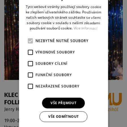
ENGLISH
Tyto webové stránky používají soubory cookie
ke zlepšení uživatelského zážitku. Používáním
GERMAN
našich webových stránek souhlasíte se všemi
soubory cookie v souladu s našimi zásadami
používání souborů cookie.
Více informací
NEZBYTNĚ NUTNÉ SOUBORY
VÝKONOVÉ SOUBORY
SOUBORY CÍLENÍ
FUNKČNÍ SOUBORY
NEZAŘAZENÉ SOUBORY
KLEC BLÁZNŮ (LA CAGE AUX
FOLLES)
VŠE PŘIJMOUT
Jerry Herman / Harvey Fierstein
VŠE ODMÍTNOUT
19:00–22:00
Nová scéna