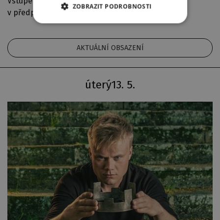
Vstupenky do VIP zóny k zakoupení
ZOBRAZIT PODROBNOSTI
v předprodeji
AKTUÁLNÍ OBSAZENÍ
úterý
13. 5.