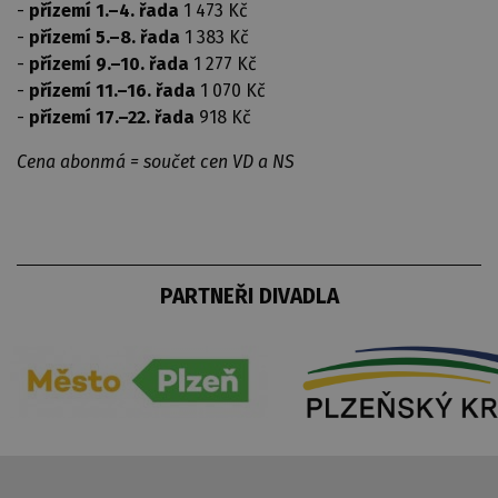
-
přízemí 1.–4. řada
1 473 Kč
-
přízemí 5.–8. řada
1 383 Kč
-
přízemí 9.–10. řada
1 277 Kč
-
přízemí 11.–16. řada
1 070 Kč
-
přízemí 17.–22. řada
918 Kč
Cena abonmá = součet cen VD a NS
PARTNEŘI DIVADLA