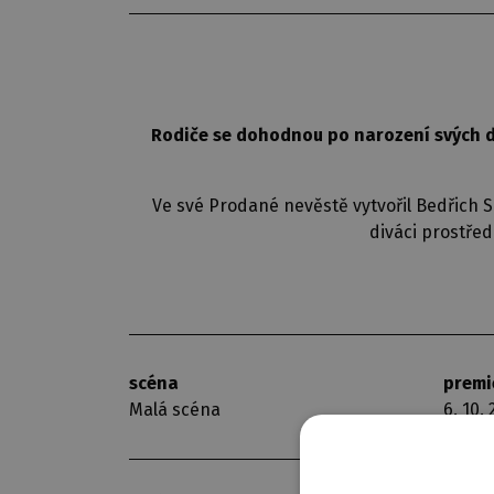
Rodiče se dohodnou po narození svých d
Ve své Prodané nevěstě vytvořil Bedřich 
diváci prostře
scéna
premi
Malá scéna
6. 10.