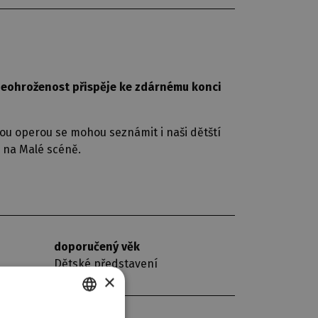
neohroženost přispěje ke zdárnému konci
ou operou se mohou seznámit i naši dětští
 na Malé scéně.
doporučený věk
Dětské představení
×