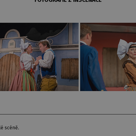
lé scéně.