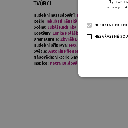
Tyto webov
TVŮRCI
webových st
Hudební nastudování:
Josef Kurfiřt
Režie:
Jakub Hliněnský
NEZBYTNĚ NUTN
Scéna:
Lukáš Kuchinka
Kostýmy:
Lenka Polášková
NEZAŘAZENÉ SO
Dramaturgie:
Zbyněk Brabec
,
Vojtěch Frank
Hudební příprava:
Maxim Averkiev
,
Martin Marek
Světla:
Antonín Pfleger
Nápověda:
Viktorie Šimůnková
Inspice:
Petra Kuldová Tolašová