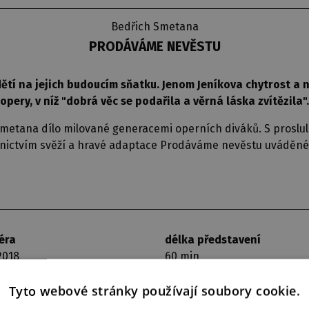
Bedřich Smetana
PRODÁVÁME NEVĚSTU
ětí na jejich budoucím sňatku. Jenom Jeníkova chytrost a 
opery, v níž "dobrá věc se podařila a věrná láska zvítězila".
Smetana dílo milované generacemi operních diváků. S proslul
dnictvím svěží a hravé adaptace Prodáváme nevěstu uváděné
éra
délka představení
 2018
60 min
Tyto webové stránky používají soubory cookie.