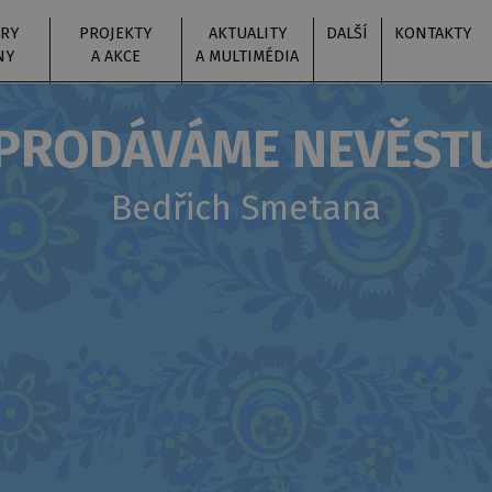
RY
PROJEKTY
AKTUALITY
DALŠÍ
KONTAKTY
NY
A AKCE
A MULTIMÉDIA
PRODÁVÁME NEVĚST
Bedřich Smetana