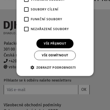
SOUBORY CÍLENÍ
FUNKČNÍ SOUBORY
NEZAŘAZENÉ SOUBORY
Palackého náměstí 2971/30
VŠE PŘIJMOUT
301 00 Plzeň
Česká republika
VŠE ODMÍTNOUT
+420 378 038 190
vstupenky@djkt.eu
ZOBRAZIT PODROBNOSTI
Přihlaste se k odběru našeho newsletteru
OK
Všeobecné obchodní podmínky