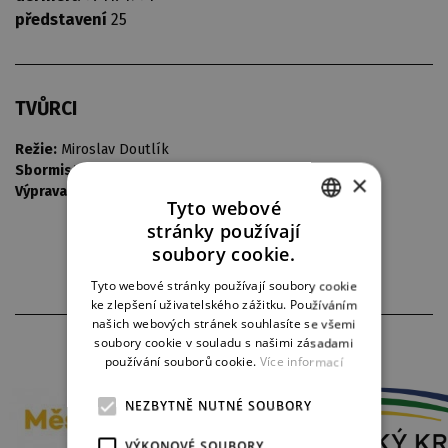
představení
25
TVŮRCI
Režie:
Miroslav Doutlík
Sbormistr:
Petr Broch
×
Výprava:
Vladimír Heller
Tyto webové
stránky používají
CZECH
soubory cookie.
ENGLISH
Tyto webové stránky používají soubory cookie
ke zlepšení uživatelského zážitku. Používáním
GERMAN
našich webových stránek souhlasíte se všemi
PARTNEŘI DIVADLA
soubory cookie v souladu s našimi zásadami
používání souborů cookie.
Více informací
NEZBYTNĚ NUTNÉ SOUBORY
VÝKONOVÉ SOUBORY