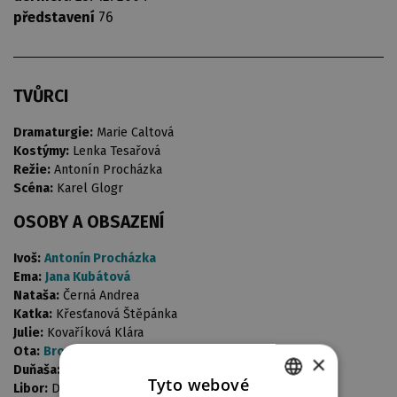
představení
76
TVŮRCI
Dramaturgie:
Marie Caltová
Kostýmy:
Lenka Tesařová
Režie:
Antonín Procházka
Scéna:
Karel Glogr
OSOBY A OBSAZENÍ
Ivoš:
Antonín Procházka
Ema:
Jana Kubátová
Nataša:
Černá Andrea
Katka:
Křesťanová Štěpánka
Julie:
Kovaříková Klára
Ota:
Bronislav Kotiš
×
Duňaša:
Kostková Zorka
Tyto webové
Libor:
Dubnička Vilém