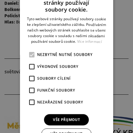
stránky používají
Daniel:
Michal Štěrba
CZECH
soubory cookie.
Bolkonskij:
Martin Stránský
ENGLISH
Policista:
Martin Chmelař
Tyto webové stránky používají soubory cookie
Hlas:
Bohdalová Jiřina j.h.
ke zlepšení uživatelského zážitku. Používáním
GERMAN
našich webových stránek souhlasíte se všemi
soubory cookie v souladu s našimi zásadami
používání souborů cookie.
Více informací
NEZBYTNĚ NUTNÉ SOUBORY
VÝKONOVÉ SOUBORY
světová premiéra
SOUBORY CÍLENÍ
FUNKČNÍ SOUBORY
PARTNEŘI DIVADLA
NEZAŘAZENÉ SOUBORY
VŠE PŘIJMOUT