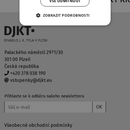
VŠE ODMÍTNOUT
ZOBRAZIT PODROBNOSTI
Palackého náměstí 2971/30
301 00 Plzeň
Česká republika
+420 378 038 190
vstupenky@djkt.eu
Přihlaste se k odběru našeho newsletteru
OK
Všeobecné obchodní podmínky