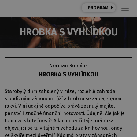
PROGRAM
HROBKA S VYHLÍDKOU
Norman Robbins
HROBKA S VYHLÍDKOU
Starobylý dům zahalený v mlze, rozlehlá zahrada
s podivným záhonem růží a hrobka se zapečetěnou
rakví. V ní údajně odpočívá právě zesnulý majitel
panství i značné finanční hotovosti. Údajně. Ale jak je
tomu ve skutečnosti? A komu patří tajemná ruka
objevující se tu v tajném vchodu za knihovnou, ondy
ve škvíře mezi dveřmi? Kdo má prsty v záhadných