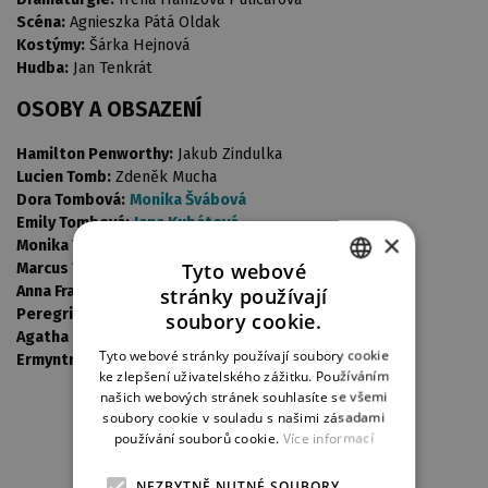
Scéna:
Agnieszka Pátá Oldak
Kostýmy:
Šárka Hejnová
Hudba:
Jan Tenkrát
OSOBY A OBSAZENÍ
Hamilton Penworthy:
Jakub Zindulka
Lucien Tomb:
Zdeněk Mucha
Dora Tombová:
Monika Švábová
Emily Tombová:
Jana Kubátová
×
Monika Tombová:
Andrea Černá
Tyto webové
Marcus Tomb:
Miloslav Krejsa
Anna Franklinová:
Štěpánka Křesťanová
stránky používají
CZECH
Peregrine Potter:
Zdeněk Rohlíček
soubory cookie.
Agatha Hammondová:
Zorka Kostková
ENGLISH
Tyto webové stránky používají soubory cookie
Ermyntruda Ashová:
Kateřina Vinická
ke zlepšení uživatelského zážitku. Používáním
GERMAN
našich webových stránek souhlasíte se všemi
soubory cookie v souladu s našimi zásadami
používání souborů cookie.
Více informací
NEZBYTNĚ NUTNÉ SOUBORY