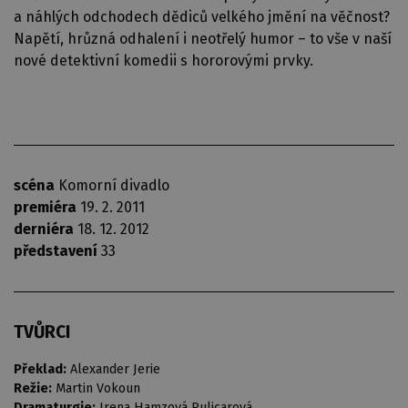
a náhlých odchodech dědiců velkého jmění na věčnost?
Napětí, hrůzná odhalení i neotřelý humor – to vše v naší
nové detektivní komedii s hororovými prvky.
scéna
Komorní divadlo
premiéra
19. 2. 2011
derniéra
18. 12. 2012
představení
33
TVŮRCI
Překlad:
Alexander Jerie
Režie:
Martin Vokoun
Dramaturgie:
Irena Hamzová Pulicarová