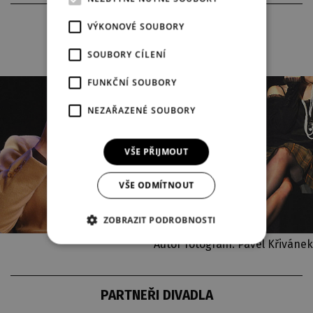
FOTOGRAFIE Z INSCENACE
VÝKONOVÉ SOUBORY
SOUBORY CÍLENÍ
FUNKČNÍ SOUBORY
NEZAŘAZENÉ SOUBORY
VŠE PŘIJMOUT
VŠE ODMÍTNOUT
ZOBRAZIT PODROBNOSTI
Autor fotografií: Pavel Křivánek
PARTNEŘI DIVADLA