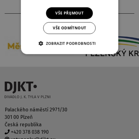
VŠE PŘIJMOUT
PARTNEŘI DIVADLA
VŠE ODMÍTNOUT
ZOBRAZIT PODROBNOSTI
Palackého náměstí 2971/30
301 00 Plzeň
Česká republika
+420 378 038 190