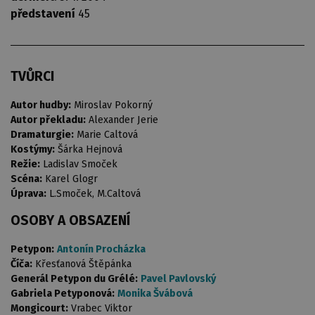
představení
45
TVŮRCI
Autor hudby:
Miroslav Pokorný
Autor překladu:
Alexander Jerie
Dramaturgie:
Marie Caltová
Kostýmy:
Šárka Hejnová
Režie:
Ladislav Smoček
Scéna:
Karel Glogr
Úprava:
L.Smoček, M.Caltová
OSOBY A OBSAZENÍ
Petypon:
Antonín Procházka
Číča:
Křesťanová Štěpánka
Generál Petypon du Grélé:
Pavel Pavlovský
Gabriela Petyponová:
Monika Švábová
Mongicourt:
Vrabec Viktor