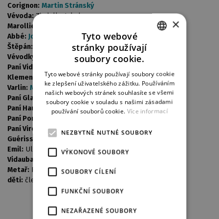
Corignon:
Martin Stránský
Vévoda:
Zindulka Jakub
×
Marollier:
Štrich Michal
Tyto webové
Abbé:
Josef Nechutný
stránky používají
Štěpán:
Kaška Antonín
CZECH
soubory cookie.
Vévodkyně z Valmonté:
Kostková Zorka
Paní Vidaubanová:
Jana Kubátová
ENGLISH
Tyto webové stránky používají soubory cookie
Klementina:
Kovaříková Klára
ke zlepšení uživatelského zážitku. Používáním
GERMAN
Varlin:
Miloslav Krejsa
našich webových stránek souhlasíte se všemi
Paní Glauxová:
Černá Andrea
soubory cookie v souladu s našimi zásadami
Paní Hautignolová:
Šanovcová Svatava
používání souborů cookie.
Více informací
Paní Ponantová:
Samková Martina j.h.
Paní Virettová:
Crhová Jindřiška j.h.
NEZBYTNĚ NUTNÉ SOUBORY
Guérissac:
Martin Chmelař
Emil:
Ulrich Jiří j.h.
VÝKONOVÉ SOUBORY
Vidauban:
Pokorný Miroslav j.h.
Metař:
Popek Miroslav
SOUBORY CÍLENÍ
děti:
členové pěv. souboru Javořičky j.h.
FUNKČNÍ SOUBORY
NEZAŘAZENÉ SOUBORY