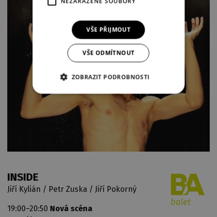
NEZAŘAZENÉ SOUBORY
VŠE PŘIJMOUT
VŠE ODMÍTNOUT
ZOBRAZIT PODROBNOSTI
INSIDE
Jiří Kylián / Petr Zuska / Jiří Pokorný
19:00–20:50
Nová scéna