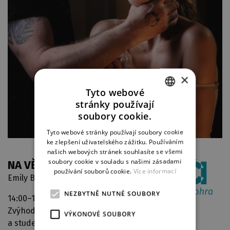
×
Tyto webové
stránky používají
CZECH
soubory cookie.
ENGLISH
Tyto webové stránky používají soubory cookie
ke zlepšení uživatelského zážitku. Používáním
GERMAN
našich webových stránek souhlasíte se všemi
soubory cookie v souladu s našimi zásadami
NA VĚTRNÉ HŮRCE
používání souborů cookie.
Více informací
Emily Brontëová
NEZBYTNĚ NUTNÉ SOUBORY
14:00–16:20
Velké divadlo
Zvýhodněná cena pro seniory
VÝKONOVÉ SOUBORY
a studenty