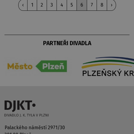
‹
1
2
3
4
5
6
7
8
›
PARTNEŘI DIVADLA
Palackého náměstí 2971/30