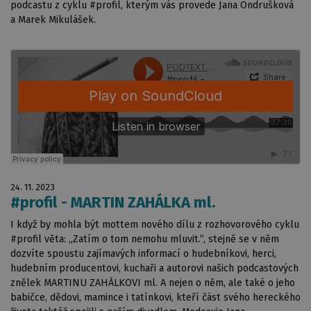
podcastu z cyklu #profil, kterým vás provede Jana Ondrušková
a Marek Mikulášek.
24. 11. 2023
#profil - MARTIN ZAHÁLKA ml.
I když by mohla být mottem nového dílu z rozhovorového cyklu
#profil věta: „Zatím o tom nemohu mluvit.”, stejně se v něm
dozvíte spoustu zajímavých informací o hudebníkovi, herci,
hudebním producentovi, kuchaři a autorovi našich podcastových
znělek MARTINU ZAHÁLKOVI ml. A nejen o něm, ale také o jeho
babičce, dědovi, mamince i tatínkovi, kteří část svého hereckého