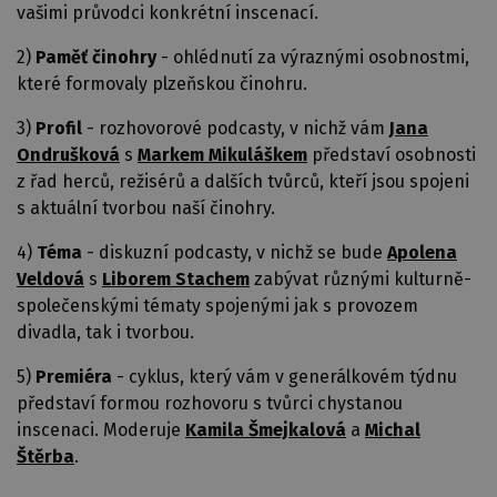
vašimi průvodci konkrétní inscenací.
2)
Paměť činohry
- ohlédnutí za výraznými osobnostmi,
které formovaly plzeňskou činohru.
3)
Profil
- rozhovorové podcasty, v nichž vám
Jana
Ondrušková
s
Markem Mikuláškem
představí osobnosti
z řad herců, režisérů a dalších tvůrců, kteří jsou spojeni
s aktuální
tvorbou naší činohry.
4)
Téma
- diskuzní podcasty, v nichž se bude
Apolena
Veldová
s
Liborem Stachem
zabývat různými kulturně-
společenskými tématy spojenými jak s provozem
divadla, tak i tvorbou.
5)
Premiéra
- cyklus, který vám v generálkovém týdnu
představí formou rozhovoru s tvůrci chystanou
inscenaci. Moderuje
Kamila Šmejkalová
a
Michal
Štěrba
.