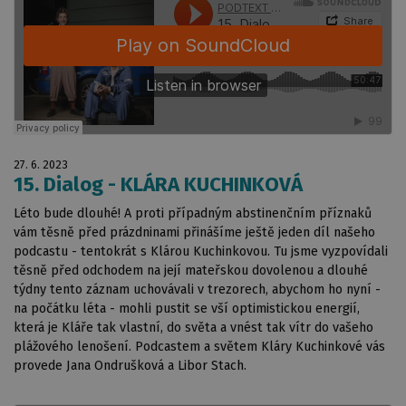
27. 6. 2023
15. Dialog - KLÁRA KUCHINKOVÁ
Léto bude dlouhé! A proti případným abstinenčním příznaků
vám těsně před prázdninami přinášíme ještě jeden díl našeho
podcastu - tentokrát s Klárou Kuchinkovou. Tu jsme vyzpovídali
těsně před odchodem na její mateřskou dovolenou a dlouhé
týdny tento záznam uchovávali v trezorech, abychom ho nyní -
na počátku léta - mohli pustit se vší optimistickou energií,
která je Kláře tak vlastní, do světa a vnést tak vítr do vašeho
plážového lenošení. Podcastem a světem Kláry Kuchinkové vás
provede Jana Ondrušková a Libor Stach.