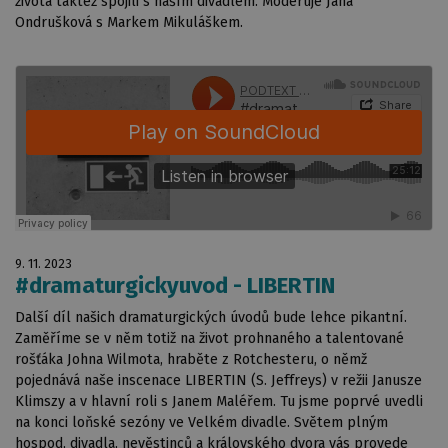
života taktéž spojili s naším divadlem. Moderuje Jana
Ondrušková s Markem Mikuláškem.
9. 11. 2023
#dramaturgickyuvod - LIBERTIN
Další díl našich dramaturgických úvodů bude lehce pikantní.
Zaměříme se v něm totiž na život prohnaného a talentované
rošťáka Johna Wilmota, hraběte z Rotchesteru, o němž
pojednává naše inscenace LIBERTIN (S. Jeffreys) v režii Janusze
Klimszy a v hlavní roli s Janem Maléřem. Tu jsme poprvé uvedli
na konci loňské sezóny ve Velkém divadle. Světem plným
hospod, divadla, nevěstinců a královského dvora vás provede