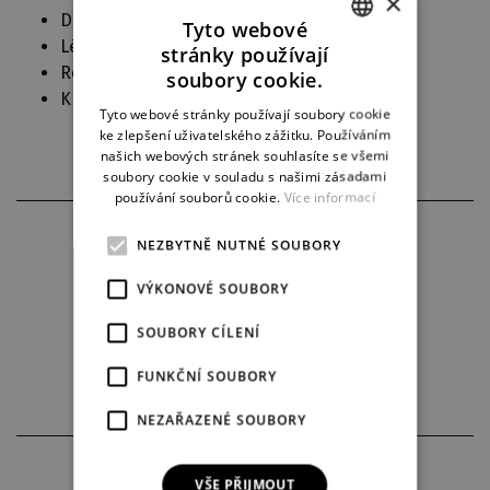
×
Dudo, rytíř, Roger, rytíř (
Armida
)
Tyto webové
Lékař (
Věc Makropulos
)
stránky používají
CZECH
Remendado (
Carmen
)
soubory cookie.
Král (
Kocour v botách
)
ENGLISH
Tyto webové stránky používají soubory cookie
ke zlepšení uživatelského zážitku. Používáním
GERMAN
našich webových stránek souhlasíte se všemi
soubory cookie v souladu s našimi zásadami
používání souborů cookie.
Více informací
NEZBYTNĚ NUTNÉ SOUBORY
VÝKONOVÉ SOUBORY
SOUBORY CÍLENÍ
FUNKČNÍ SOUBORY
NEZAŘAZENÉ SOUBORY
PARTNEŘI DIVADLA
VŠE PŘIJMOUT