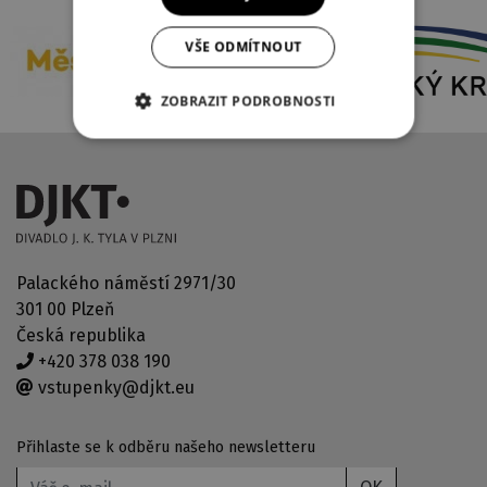
VŠE ODMÍTNOUT
ZOBRAZIT PODROBNOSTI
Palackého náměstí 2971/30
301 00 Plzeň
Česká republika
+420 378 038 190
vstupenky@djkt.eu
Přihlaste se k odběru našeho newsletteru