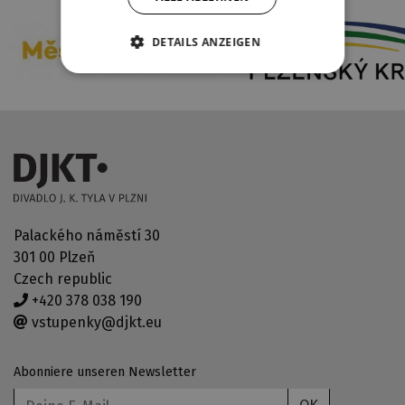
DETAILS ANZEIGEN
Palackého náměstí 30
301 00 Plzeň
Czech republic
+420 378 038 190
vstupenky@djkt.eu
Abonniere unseren Newsletter