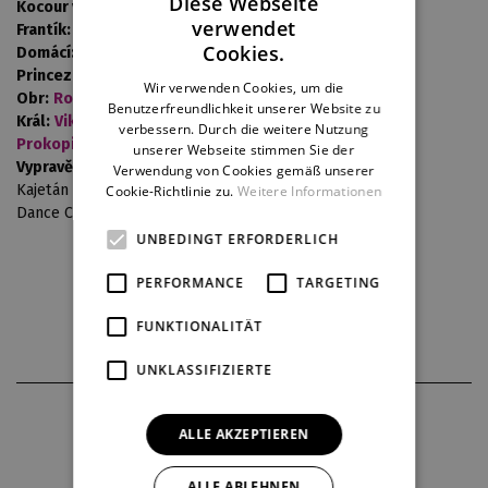
Diese Webseite
Kocour v botách:
Ivana Klimentová
verwendet
Frantík:
Martin Švimberský
CZECH
Cookies.
Domácí:
Andrea Frídová
ENGLISH
Princezna:
Petra Tion
Wir verwenden Cookies, um die
Obr:
Roman Dušek
/ Rostislav Florian
Benutzerfreundlichkeit unserer Website zu
GERMAN
Král:
Viktor Bezkorovainyi
/ Jiří Langmajer st. /
Plamen
verbessern. Durch die weitere Nutzung
Prokopiev
unserer Webseite stimmen Sie der
Vypravěč:
Miro Bartoš
Verwendung von Cookies gemäß unserer
Kajetán – dětský sbor opery DJKT
Cookie-Richtlinie zu.
Weitere Informationen
Dance Center Petry Parvoničové
UNBEDINGT ERFORDERLICH
PERFORMANCE
TARGETING
Kinder
für Schulen
FUNKTIONALITÄT
UNKLASSIFIZIERTE
FOTOS AUS DER PRODUKTION
ALLE AKZEPTIEREN
ALLE ABLEHNEN