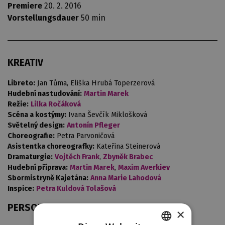
Premiere
20. 2. 2016
Vorstellungsdauer
50 min
KREATIV
Libreto:
Jan Tůma, Eliška Hrubá Toperzerová
Hudební nastudování:
Martin Marek
Režie:
Lilka Ročáková
Scéna a kostýmy:
Ivana Ševčík Miklošková
Světelný design:
Antonín Pfleger
Choreografie:
Petra Parvoničová
Asistentka choreografky:
Kateřina Steinerová
Dramaturgie:
Vojtěch Frank
,
Zbyněk Brabec
Hudební příprava:
Martin Marek
,
Maxim Averkiev
Sbormistryně Kajetána:
Anna Marie Lahodová
Inspice:
Petra Kuldová Tolašová
PERSONEN UND BESETZUNGEN
×