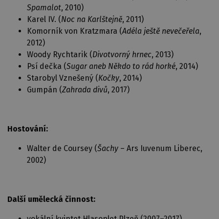
Spamalot
, 2010)
Karel IV. (
Noc na Karlštejně
, 2011)
Komorník von Kratzmara (
Adéla ještě nevečeřela
,
2012)
Woody Rychtarik (
Divotvorný hrnec
, 2013)
Psí dečka (
Sugar aneb Někdo to rád horké
, 2014)
Starobyl Vznešený (
Kočky
, 2014)
Gumpán (
Zahrada divů
, 2017)
Hostování:
Walter de Coursey (
Šachy
– Ars Iuvenum Liberec,
2002)
Další umělecká činnost:
vokální kvintet Hlasoplet Plzeň (2007–2017)