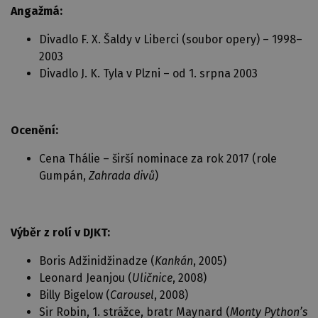
Angažmá:
Divadlo F. X. Šaldy v Liberci (soubor opery) – 1998–
2003
Divadlo J. K. Tyla v Plzni – od 1. srpna 2003
Ocenění:
Cena Thálie – širší nominace za rok 2017 (role
Gumpán,
Zahrada divů
)
Výběr z rolí v DJKT:
Boris Adžinidžinadze (
Kankán
, 2005)
Leonard Jeanjou (
Uličnice
, 2008)
Billy Bigelow (
Carousel
, 2008)
Sir Robin, 1. strážce, bratr Maynard (
Monty Python’s