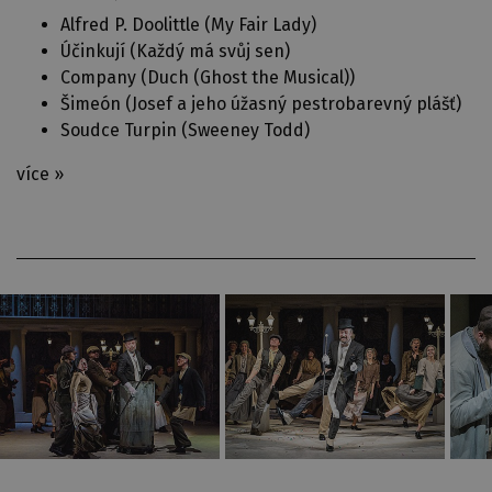
Alfred P. Doolittle (
My Fair Lady
)
Účinkují (
Každý má svůj sen
)
Company (
Duch (Ghost the Musical)
)
Šimeón (
Josef a jeho úžasný pestrobarevný plášť
)
Soudce Turpin (
Sweeney Todd
)
více »