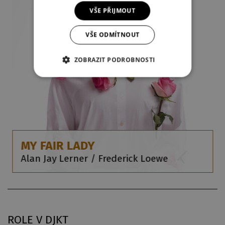
VŠE PŘIJMOUT
VŠE ODMÍTNOUT
ZOBRAZIT PODROBNOSTI
MY FAIR LADY
Alan Jay Lerner / Frederick Loewe
ROLE V DJKT