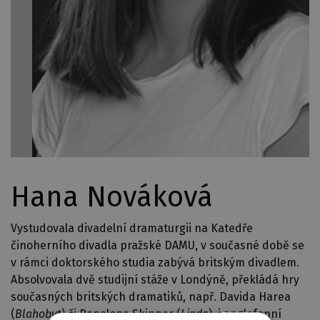
Hana Nováková
Vystudovala divadelní dramaturgii na Katedře
činoherního divadla pražské DAMU, v současné době se
v rámci doktorského studia zabývá britským divadlem.
Absolvovala dvě studijní stáže v Londýně, překládá hry
současných britských dramatiků, např. Davida Harea
(
Blahobyt
) či Penelope Skinner (
Linda
), i anglofonní