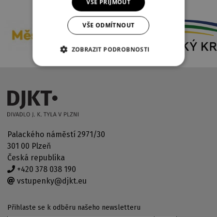
VŠE PŘIJMOUT
VŠE ODMÍTNOUT
ZOBRAZIT PODROBNOSTI
Palackého náměstí 2971/30
301 00 Plzeň
Česká republika
+420 378 038 190
vstupenky@djkt.eu
Přihlaste se k odběru našeho newsletteru