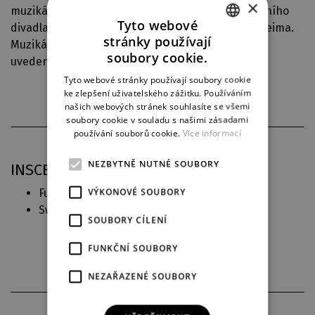
×
muzikál (
Thrill Me
– Příběh vášně
). V oblasti hudebního
Tyto webové
divadla obdivuje především dílo Stephena Sondheima.
stránky používají
Muzikál
Sweeney Todd
je jejím prvním překladem
CZECH
soubory cookie.
uvedeným v profesionálním divadle.
ENGLISH
Tyto webové stránky používají soubory cookie
ke zlepšení uživatelského zážitku. Používáním
GERMAN
našich webových stránek souhlasíte se všemi
soubory cookie v souladu s našimi zásadami
používání souborů cookie.
Více informací
NEZBYTNĚ NUTNÉ SOUBORY
INSCENAČNÍ PRAXE V DJKT
VÝKONOVÉ SOUBORY
Fun Home
(2022)
Český text
Sweeney Todd
(2018)
Překlad
SOUBORY CÍLENÍ
FUNKČNÍ SOUBORY
NEZAŘAZENÉ SOUBORY
PARTNEŘI DIVADLA