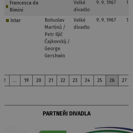
Velké
9. 9. 1967
15.
Francesca da
divadlo
1
Rimini
Bohuslav
Velké
9. 9. 1967
15.
Istar
Martinů /
divadlo
1
Petr Iljič
Čajkovskij /
George
Gershwin
2
...
19
20
21
22
23
24
25
26
27
PARTNEŘI DIVADLA