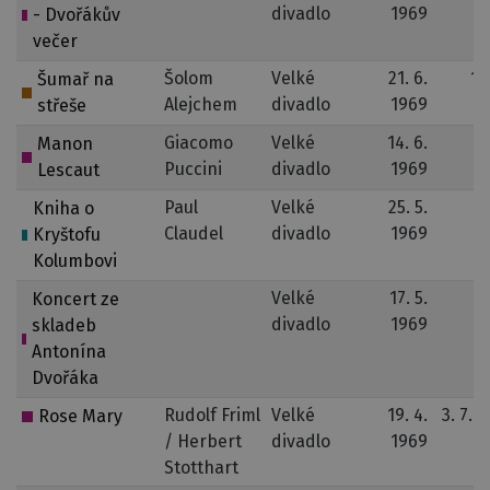
divadlo
1969
1
- Dvořákův
večer
Šolom
Velké
21. 6.
19
Šumař na
Alejchem
divadlo
1969
1
střeše
Giacomo
Velké
14. 6.
8
Manon
Puccini
divadlo
1969
1
Lescaut
Paul
Velké
25. 5.
13
Kniha o
Claudel
divadlo
1969
1
Kryštofu
Kolumbovi
Velké
17. 5.
Koncert ze
divadlo
1969
skladeb
Antonína
Dvořáka
Rudolf Friml
Velké
19. 4.
3. 7. 
Rose Mary
/ Herbert
divadlo
1969
Stotthart