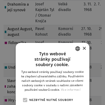
Josef
Velké
3. 11.
2. 7. 1
Drahomíra a
Kajetán Tyl
divadlo
1968
její synové
/ Otomar
Krejča
Pavel
Komorní
27. 10.
29. 
August August,
Kohout
divadlo
1968
1
august
Josef
Komorní
12. 10.
3.
Fidlovačka
×
Kajetán Tyl
divadlo
1968
1
Tyto webové
/ František
stránky používají
Škroup
CZECH
soubory cookie.
Jean
Velké
8. 9. 1968
29
Undina
ENGLISH
Tyto webové stránky používají soubory cookie
Giraudoux
divadlo
1
ke zlepšení uživatelského zážitku. Používáním
GERMAN
Bedřich
Velké
8. 9. 1968
Slavnostní
našich webových stránek souhlasíte se všemi
soubory cookie v souladu s našimi zásadami
Smetana
divadlo
zahajovací
používání souborů cookie.
Více informací
koncert
Bohuslav
Velké
4. 7. 1968
6
NEZBYTNĚ NUTNÉ SOUBORY
Hry o Marii