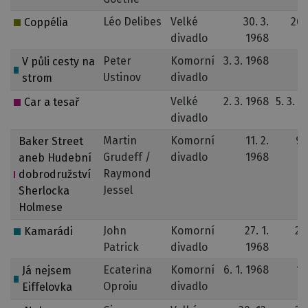
Léo Delibes
Velké
30. 3.
26.
Coppélia
divadlo
1968
1
Peter
Komorní
3. 3. 1968
4
V půli cesty na
Ustinov
divadlo
1
strom
Velké
2. 3. 1968
5. 3. 1
Car a tesař
divadlo
Martin
Komorní
11. 2.
9.
Baker Street
Grudeff /
divadlo
1968
1
aneb Hudební
Raymond
dobrodružství
Jessel
Sherlocka
Holmese
John
Komorní
27. 1.
29
Kamarádi
Patrick
divadlo
1968
1
Ecaterina
Komorní
6. 1. 1968
14
Já nejsem
Oproiu
divadlo
1
Eiffelovka