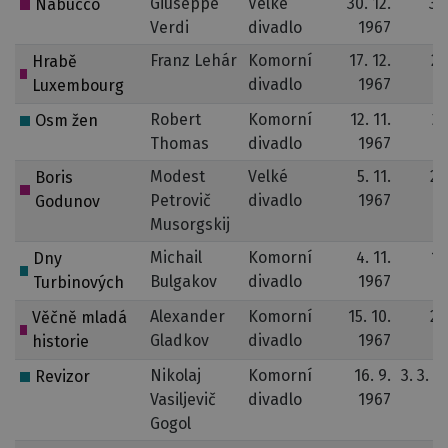
Giuseppe
Velké
30. 12.
30
Nabucco
Verdi
divadlo
1967
1
Franz Lehár
Komorní
17. 12.
23
Hrabě
divadlo
1967
1
Luxembourg
Robert
Komorní
12. 11.
2.
Osm žen
Thomas
divadlo
1967
1
Modest
Velké
5. 11.
20
Boris
Petrovič
divadlo
1967
1
Godunov
Musorgskij
Michail
Komorní
4. 11.
12
Dny
Bulgakov
divadlo
1967
1
Turbinových
Alexander
Komorní
15. 10.
24
Věčně mladá
Gladkov
divadlo
1967
1
historie
Nikolaj
Komorní
16. 9.
3. 3. 1
Revizor
Vasiljevič
divadlo
1967
Gogol