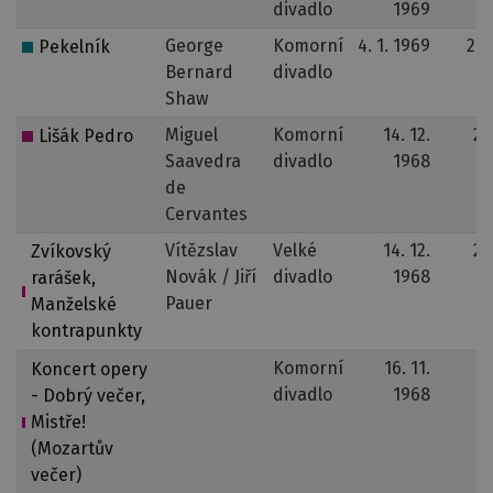
divadlo
1969
1
George
Komorní
4. 1. 1969
27.
Pekelník
Bernard
divadlo
1
Shaw
Miguel
Komorní
14. 12.
24
Lišák Pedro
Saavedra
divadlo
1968
1
de
Cervantes
Vítězslav
Velké
14. 12.
26
Zvíkovský
Novák / Jiří
divadlo
1968
1
rarášek,
Pauer
Manželské
kontrapunkty
Komorní
16. 11.
Koncert opery
divadlo
1968
- Dobrý večer,
Mistře!
(Mozartův
večer)