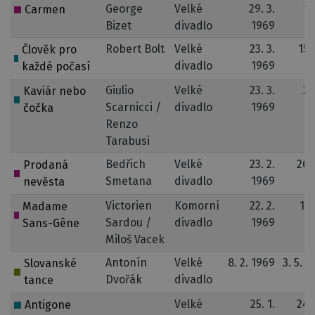
George
Velké
29. 3.
15
Carmen
Bizet
divadlo
1969
1
Robert Bolt
Velké
23. 3.
15.
Člověk pro
divadlo
1969
1
každé počasí
Giulio
Velké
23. 3.
24
Kaviár nebo
Scarnicci /
divadlo
1969
1
čočka
Renzo
Tarabusi
Bedřich
Velké
23. 2.
26. 
Prodaná
Smetana
divadlo
1969
1
nevěsta
Victorien
Komorní
22. 2.
15.
Madame
Sardou /
divadlo
1969
1
Sans-Gêne
Miloš Vacek
Antonín
Velké
8. 2. 1969
3. 5. 1
Slovanské
Dvořák
divadlo
tance
Velké
25. 1.
24. 
Antigone