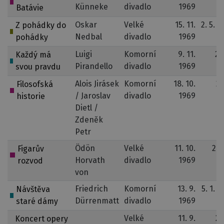
Künneke
divadlo
1969
1
Batávie
Oskar
Velké
15. 11.
2. 5. 1
Z pohádky do
Nedbal
divadlo
1969
pohádky
Luigi
Komorní
9. 11.
23
Každý má
Pirandello
divadlo
1969
1
svou pravdu
Alois Jirásek
Komorní
18. 10.
21
Filosofská
/ Jaroslav
divadlo
1969
1
historie
Dietl /
Zdeněk
Petr
Ödön
Velké
11. 10.
28.
Figarův
Horvath
divadlo
1969
1
rozvod
von
Friedrich
Komorní
13. 9.
5. 1. 
Návštěva
Dürrenmatt
divadlo
1969
staré dámy
Velké
11. 9.
25
Koncert opery