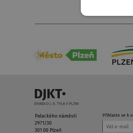
Přihlaste se k
Palackého náměstí
2971/30
301 00 Plzeň