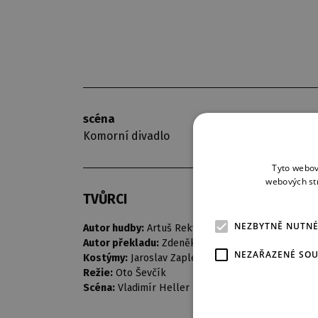
scéna
premiéra
Komorní divadlo
16. 9. 1967
Tyto webov
webových st
TVŮRCI
NEZBYTNĚ NUTN
Autor hudby:
Artuš Rektorys
Autor překladu:
Zdeněk Mahler
NEZAŘAZENÉ SO
Kostýmy:
Jaroslav Zapletal
Režie:
Oto Ševčík
Scéna:
Vladimír Heller