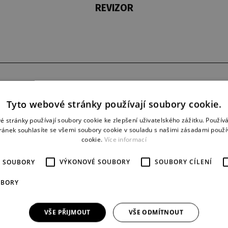
REVIZOR
derniéra
představení
3. 3. 1968
25
Tyto webové stránky používají soubory cookie.
é stránky používají soubory cookie ke zlepšení uživatelského zážitku. Použív
ránek souhlasíte se všemi soubory cookie v souladu s našimi zásadami použí
cookie.
Více informací
É SOUBORY
VÝKONOVÉ SOUBORY
SOUBORY CÍLENÍ
UBORY
VŠE PŘIJMOUT
VŠE ODMÍTNOUT