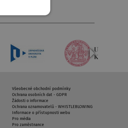
Všeobecné obchodní podmínky
Ochrana osobních dat - GDPR
Žádosti o informace
Ochrana oznamovatelů - WHISTLEBLOWING
Informace o přístupnosti webu
Pro média
Pro zaměstnance