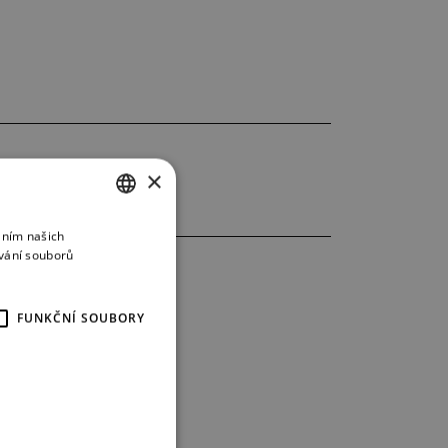
×
áním našich
CZECH
vání souborů
ENGLISH
GERMAN
FUNKČNÍ SOUBORY