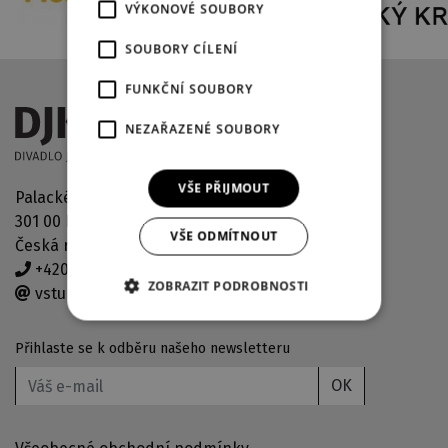
VÝKONOVÉ SOUBORY
SOUBORY CÍLENÍ
FUNKČNÍ SOUBORY
NEZAŘAZENÉ SOUBORY
VŠE PŘIJMOUT
Palackého náměstí 2971/30
301 00 Plzeň
VŠE ODMÍTNOUT
Česká republika
+420 378 038 190
ZOBRAZIT PODROBNOSTI
vstupenky@djkt.eu
Přihlaste se k odběru našeho newsletteru
OK