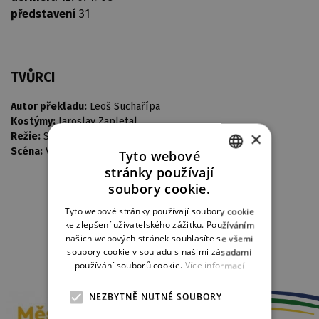
představení
31
TVŮRCI
Autor překladu:
Leoš Suchařípa
Kostýmy:
Jaroslav Zapletal
×
Režie:
Svatoslav Papež
Scéna:
Vratislav Habr
Tyto webové
stránky používají
CZECH
soubory cookie.
ENGLISH
Tyto webové stránky používají soubory cookie
ke zlepšení uživatelského zážitku. Používáním
GERMAN
našich webových stránek souhlasíte se všemi
soubory cookie v souladu s našimi zásadami
PARTNEŘI DIVADLA
používání souborů cookie.
Více informací
NEZBYTNĚ NUTNÉ SOUBORY