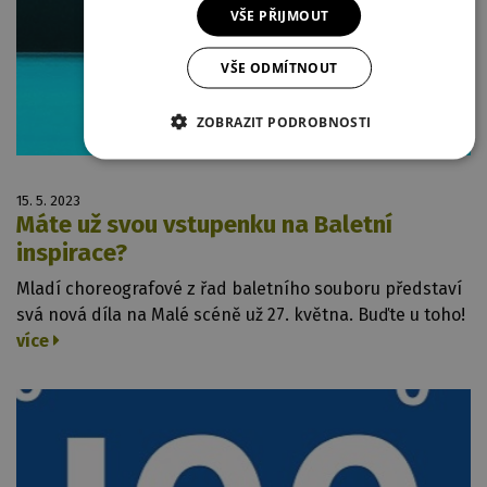
VŠE PŘIJMOUT
VŠE ODMÍTNOUT
ZOBRAZIT PODROBNOSTI
15. 5. 2023
Máte už svou vstupenku na Baletní
inspirace?
Mladí choreografové z řad baletního souboru představí
svá nová díla na Malé scéně už 27. května. Buďte u toho!
více