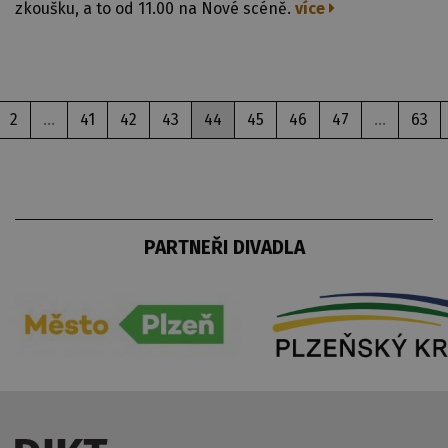
zkoušku, a to od 11.00 na Nové scéně.
více
2
...
41
42
43
44
45
46
47
...
63
PARTNEŘI DIVADLA