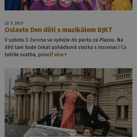
22. 5. 2023
Oslavte Den dětí s muzikálem DJKT
V sobotu 3. června se vydejte do parku za Plazou. Na
děti tam bude čekat pohádková stezka s inscenací Co
takhle svatba, princi?
více