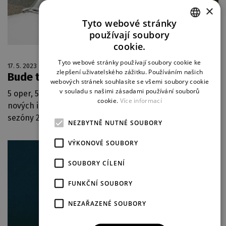
×
Tyto webové stránky
používají soubory
CZECH
cookie.
ENGLISH
Tyto webové stránky používají soubory cookie ke
17. 5. 2023
zlepšení uživatelského zážitku. Používáním našich
GERMAN
Bude to jízda!
webových stránek souhlasíte se všemi soubory cookie
v souladu s našimi zásadami používání souborů
5 oper, 5 činoher, 2 muzikály a 3 balety – celkově tedy 15
cookie.
Více informací
nových inscenací uvidí diváci DJKT během nadcházející
sezóny 2023/2024.
více
NEZBYTNĚ NUTNÉ SOUBORY
VÝKONOVÉ SOUBORY
SOUBORY CÍLENÍ
FUNKČNÍ SOUBORY
NEZAŘAZENÉ SOUBORY