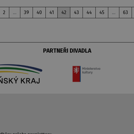
2
...
39
40
41
42
43
44
45
...
63
PARTNEŘI DIVADLA