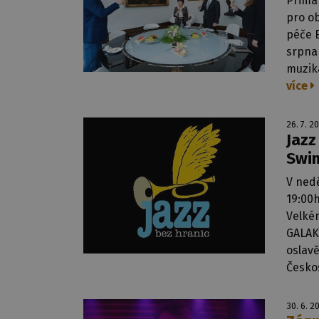
Primá
pro o
péče E
srpna 
muzik
více
26. 7. 2
Jazz
Swin
V nedě
19:00h
Velké
GALAK
oslavě
Česko
30. 6. 2