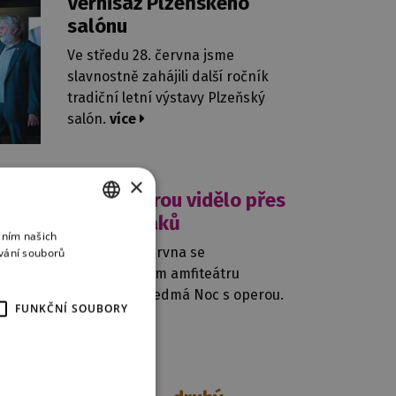
Vernisáž Plzeňského
salónu
Ve středu 28. června jsme
slavnostně zahájili další ročník
tradiční letní výstavy Plzeňský
salón.
více
×
27. 6. 2023
Noc s operou vidělo přes
6000 diváků
áním našich
CZECH
V pátek 23. června se
vání souborů
ENGLISH
v lochotínském amfiteátru
uskutečnila sedmá Noc s operou.
GERMAN
FUNKČNÍ SOUBORY
více
24. 6. 2023