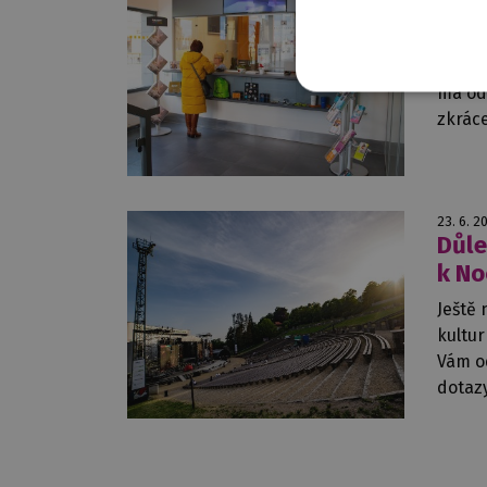
Práz
dob
Pokla
má od 
zkrác
23. 6. 2
Důle
k No
Ještě 
kultu
Vám o
dotaz