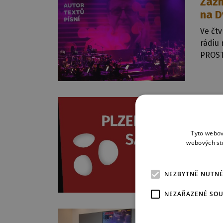
Záz
na D
Ve čtv
rádiu
PROST
27. 6. 2
Plze
Srdeč
Tyto webov
výstav
webových st
Pedag
škol, 
NEZBYTNĚ NUTN
17.00 
NEZAŘAZENÉ SO
26. 6. 2