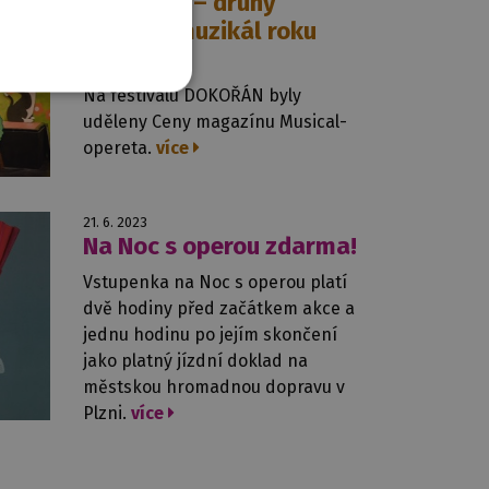
Fun Home –⁠ druhý
nejlepší muzikál roku
2022
Na festivalu DOKOŘÁN byly
uděleny Ceny magazínu Musical-
opereta.
více
21. 6. 2023
Na Noc s operou zdarma!
Vstupenka na Noc s operou platí
dvě hodiny před začátkem akce a
jednu hodinu po jejím skončení
jako platný jízdní doklad na
městskou hromadnou dopravu v
Plzni.
více