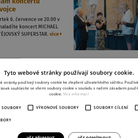
nam koncertu
vojce
rtek 6. července ve 20.00 v
 naladíte koncert MICHAEL
ĚJOVSKÝ SUPERSTAR.
více
023
ňský salón 2023
Tyto webové stránky používají soubory cookie.
ně Vás zveme na vernisáž
é stránky používají soubory cookie ke zlepšení uživatelského zážitku. Použív
y Plzeňský salón –
ránek souhlasíte se všemi soubory cookie v souladu s našimi zásadami použí
cookie.
Více informací
ogové a žáci uměleckých
která se koná 28. června od
É SOUBORY
VÝKONOVÉ SOUBORY
SOUBORY CÍLENÍ
ve foyer Nové scény.
více
UBORY
023
VŠE PŘIJMOUT
VŠE ODMÍTNOUT