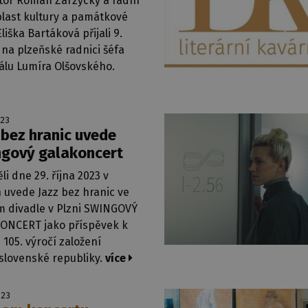
tor Roman Zarzycký a radní
blast kultury a památkové
liška Bartáková přijali 9.
na plzeňské radnici šéfa
álu Lumíra Olšovského.
023
 bez hranic uvede
gový galakoncert
li dne 29. října 2023 v
 uvede Jazz bez hranic ve
m divadle v Plzni SWINGOVÝ
ONCERT jako příspěvek k
 105. výročí založení
slovenské republiky.
více
023