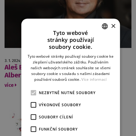
×
Tyto webové
stránky používají
CZECH
soubory cookie.
ENGLISH
Tyto webové stránky používají soubory cookie ke
3. 1. 2024
zlepšení uživatelského zážitku. Používáním
GERMAN
Aleš Briscein jako vzácný host v roli
našich webových stránek souhlasíte se všemi
soubory cookie v souladu s našimi zásadami
Alberta Gregora ve Věci Makropulos
používání souborů cookie.
Více informací
více
NEZBYTNĚ NUTNÉ SOUBORY
VÝKONOVÉ SOUBORY
SOUBORY CÍLENÍ
FUNKČNÍ SOUBORY