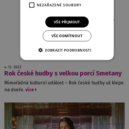
NEZAŘAZENÉ SOUBORY
VŠE PŘIJMOUT
VŠE ODMÍTNOUT
ZOBRAZIT PODROBNOSTI
4. 12. 2023
Rok české hudby s velkou porcí Smetany
Mimořádná kulturní událost – Rok české hudby už klepe
na dveře.
více