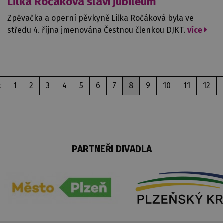
Lilka Ročáková slaví jubileum
Zpěvačka a operní pěvkyně Lilka Ročáková byla ve
středu 4. října jmenována Čestnou členkou DJKT.
více
‹
1
2
3
4
5
6
7
8
9
10
11
12
PARTNEŘI DIVADLA