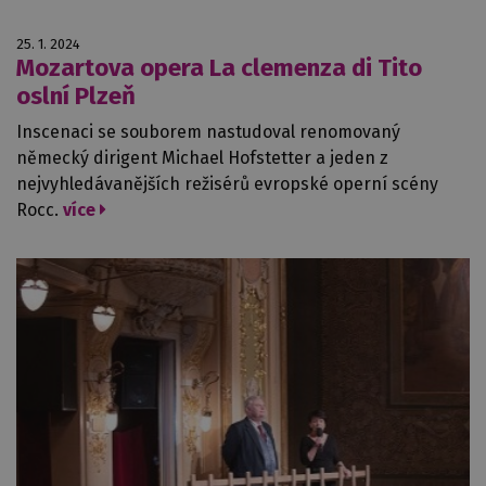
25. 1. 2024
Mozartova opera La clemenza di Tito
oslní Plzeň
Inscenaci se souborem nastudoval renomovaný
německý dirigent Michael Hofstetter a jeden z
nejvyhledávanějších režisérů evropské operní scény
Rocc.
více