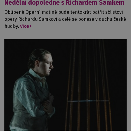
Nedělní dopoledne s Richardem Samkem
Oblíbené Operní matiné bude tentokrát patřit sólistovi
opery Richardu Samkovi a celé se ponese v duchu české
hudby.
více