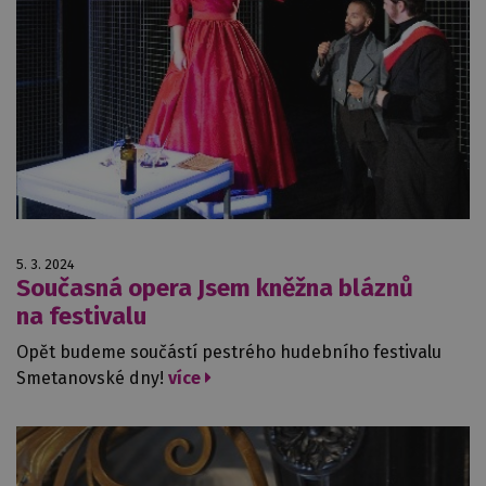
5. 3. 2024
Současná opera Jsem kněžna bláznů
na festivalu
Opět budeme součástí pestrého hudebního festivalu
Smetanovské dny!
více