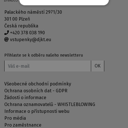
Palackého náměstí 2971/30
301 00 Plzeň
Česká republika
+420 378 038 190
vstupenky@djkt.eu
Přihlaste se k odběru našeho newsletteru
OK
Všeobecné obchodní podmínky
Ochrana osobních dat - GDPR
Žádosti o informace
Ochrana oznamovatelů - WHISTLEBLOWING
Informace o přístupnosti webu
Pro média
Pro zaměstnance