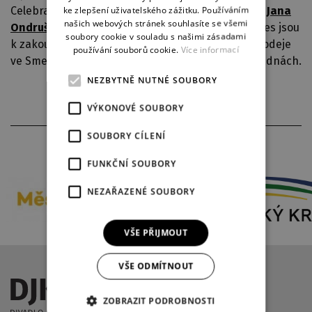
ke zlepšení uživatelského zážitku. Používáním
Celebration, večerem provede moderátorské duo
Jana
GERMAN
našich webových stránek souhlasíte se všemi
Ondrušková
a
Marek Mikulášek
. Vstupenky na ples jsou
soubory cookie v souladu s našimi zásadami
k zakoupení od 13. ledna 2023 v pokladně předprodeje
používání souborů cookie.
Více informací
ve Smetanových sadech, nebo na večerních pokadnách.
NEZBYTNĚ NUTNÉ SOUBORY
VÝKONOVÉ SOUBORY
SOUBORY CÍLENÍ
PARTNEŘI DIVADLA
FUNKČNÍ SOUBORY
NEZAŘAZENÉ SOUBORY
VŠE PŘIJMOUT
VŠE ODMÍTNOUT
ZOBRAZIT PODROBNOSTI