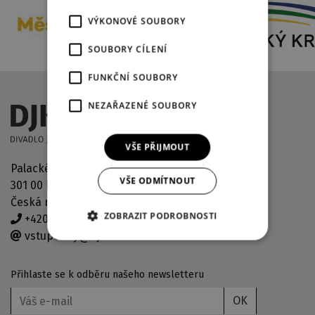
VÝKONOVÉ SOUBORY
SOUBORY CÍLENÍ
FUNKČNÍ SOUBORY
NEZAŘAZENÉ SOUBORY
VŠE PŘIJMOUT
Palackého náměstí 2971/30
VŠE ODMÍTNOUT
301 00 Plzeň
Česká republika
ZOBRAZIT PODROBNOSTI
+420 378 038 190
vstupenky@djkt.eu
Přihlaste se k odběru našeho newsletteru
OK