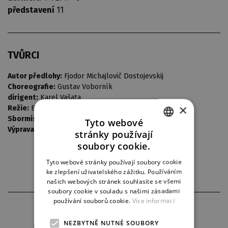
představení
11
TVŮRCI
Autor předlohy:
Fjodor Michajlovič Dostojevskij
Choreografie:
Gustav Voborník
dirigent:
Karel Vašata
×
Režie:
Bohumil Zoul
Sbormistr:
Bedřich Macenauer
Tyto webové
Výprava:
Vladimír Heller
stránky používají
CZECH
soubory cookie.
ENGLISH
Tyto webové stránky používají soubory cookie
ke zlepšení uživatelského zážitku. Používáním
GERMAN
našich webových stránek souhlasíte se všemi
soubory cookie v souladu s našimi zásadami
používání souborů cookie.
Více informací
PARTNEŘI DIVADLA
NEZBYTNĚ NUTNÉ SOUBORY