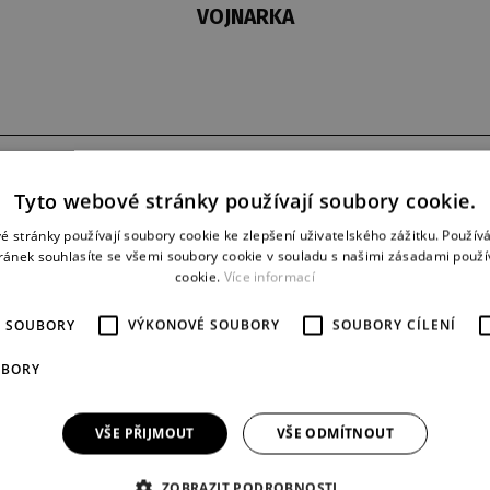
VOJNARKA
derniéra
představení
Tyto webové stránky používají soubory cookie.
25. 12. 1980
31
é stránky používají soubory cookie ke zlepšení uživatelského zážitku. Použív
ránek souhlasíte se všemi soubory cookie v souladu s našimi zásadami použí
cookie.
Více informací
É SOUBORY
VÝKONOVÉ SOUBORY
SOUBORY CÍLENÍ
UBORY
VŠE PŘIJMOUT
VŠE ODMÍTNOUT
ZOBRAZIT PODROBNOSTI