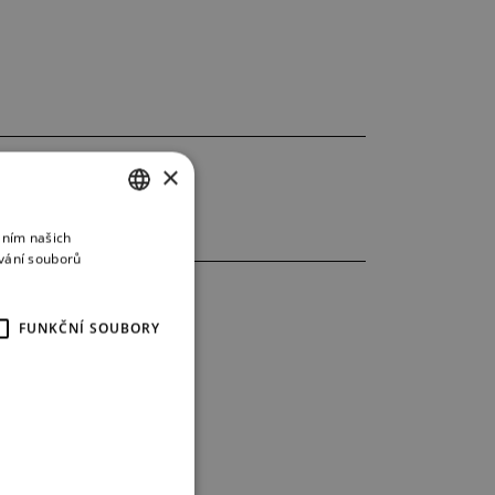
×
áním našich
CZECH
vání souborů
ENGLISH
GERMAN
FUNKČNÍ SOUBORY