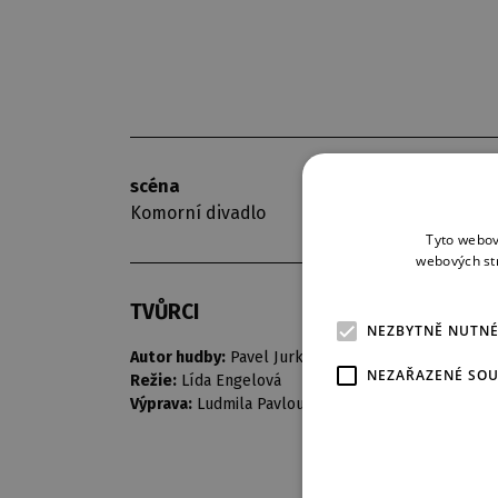
scéna
premiéra
Komorní divadlo
3. 2. 1980
Tyto webov
webových st
TVŮRCI
NEZBYTNĚ NUTN
Autor hudby:
Pavel Jurkovič
NEZAŘAZENÉ SO
Režie:
Lída Engelová
Výprava:
Ludmila Pavlousková