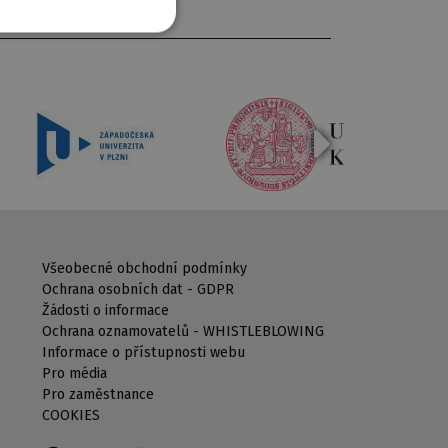
Všeobecné obchodní podmínky
Ochrana osobních dat - GDPR
Žádosti o informace
Ochrana oznamovatelů - WHISTLEBLOWING
Informace o přístupnosti webu
Pro média
Pro zaměstnance
COOKIES