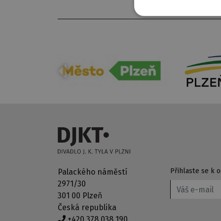
Přihlaste se k
Palackého náměstí
2971/30
301 00 Plzeň
Česká republika
+420 378 038 190