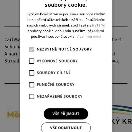
soubory cookie.
ENGLISH
Tyto webové stránky používají soubory cookie
ke zlepšení uživatelského zážitku. Používáním
GERMAN
našich webových stránek souhlasíte se všemi
soubory cookie v souladu s našimi zásadami
používání souborů cookie.
Více informací
Carl Maria von Weber: Čarostřelec - ouvertura, Robert
Schumann: Klavírní koncert a moll, Leoš Janáček:
NEZBYTNĚ NUTNÉ SOUBORY
Amarus - kantáta. Sólisté - Renata Ardaševová, Petr
Strnad. Koncert.mistři J.Pánek,M.Kaplan,M.Krausová.
VÝKONOVÉ SOUBORY
SOUBORY CÍLENÍ
FUNKČNÍ SOUBORY
PARTNEŘI DIVADLA
NEZAŘAZENÉ SOUBORY
VŠE PŘIJMOUT
VŠE ODMÍTNOUT