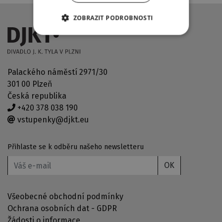
ZOBRAZIT PODROBNOSTI
Palackého náměstí 2971/30
301 00 Plzeň
Česká republika
+420 378 038 190
vstupenky@djkt.eu
Přihlaste se k odběru našeho newsletteru
OK
Všeobecné obchodní podmínky
Ochrana osobních dat - GDPR
Žádosti o informace