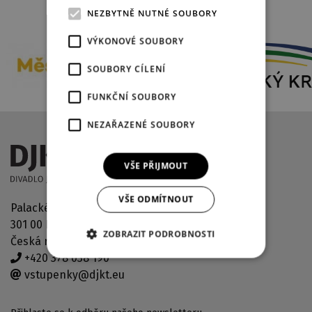
PARTNEŘI DIVADLA
NEZBYTNĚ NUTNÉ SOUBORY
VÝKONOVÉ SOUBORY
SOUBORY CÍLENÍ
FUNKČNÍ SOUBORY
NEZAŘAZENÉ SOUBORY
VŠE PŘIJMOUT
VŠE ODMÍTNOUT
Palackého náměstí 2971/30
301 00 Plzeň
ZOBRAZIT PODROBNOSTI
Česká republika
+420 378 038 190
vstupenky@djkt.eu