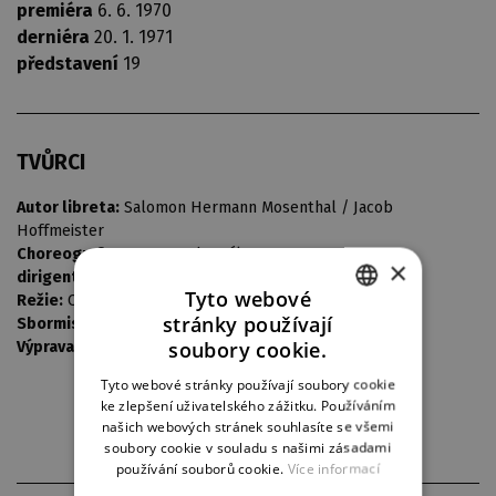
premiéra
6. 6. 1970
derniéra
20. 1. 1971
představení
19
TVŮRCI
Autor libreta:
Salomon Hermann Mosenthal / Jacob
Hoffmeister
Choreografie:
Gustav Voborník
×
dirigent:
Jiří Kout
Tyto webové
Režie:
Oto Ševčík
stránky používají
Sbormistr:
Bedřich Macenauer
CZECH
soubory cookie.
Výprava:
Vladimír Heller
ENGLISH
Tyto webové stránky používají soubory cookie
ke zlepšení uživatelského zážitku. Používáním
GERMAN
našich webových stránek souhlasíte se všemi
soubory cookie v souladu s našimi zásadami
používání souborů cookie.
Více informací