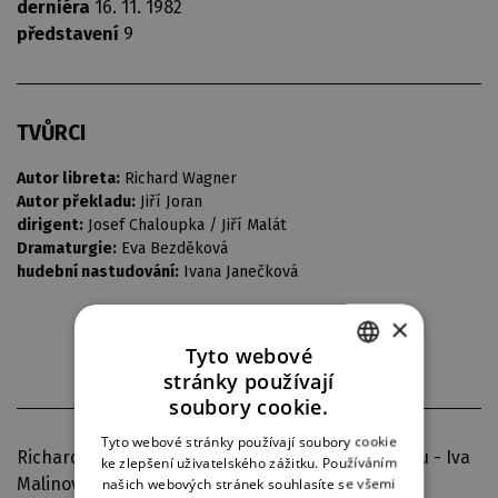
derniéra
16. 11. 1982
představení
9
TVŮRCI
Autor libreta:
Richard Wagner
Autor překladu:
Jiří Joran
dirigent:
Josef Chaloupka / Jiří Malát
Dramaturgie:
Eva Bezděková
hudební nastudování:
Ivana Janečková
×
Tyto webové
stránky používají
CZECH
soubory cookie.
ENGLISH
Tyto webové stránky používají soubory cookie
Richard Wagner: Valkýra Sólisté:operního souboru - Iva
ke zlepšení uživatelského zážitku. Používáním
GERMAN
Malinová, Jarmila Vacková, Jaroslava Zamrazilová.
našich webových stránek souhlasíte se všemi