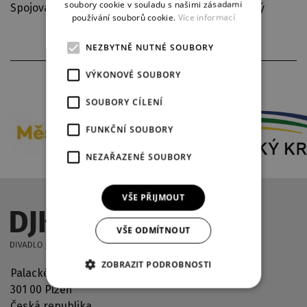
soubory cookie v souladu s našimi zásadami
Spojovací text Dáša Neblechová, Jaroslav Konečný
používání souborů cookie.
Více informací
NEZBYTNĚ NUTNÉ SOUBORY
VÝKONOVÉ SOUBORY
PARTNEŘI DIVADLA
SOUBORY CÍLENÍ
FUNKČNÍ SOUBORY
NEZAŘAZENÉ SOUBORY
VŠE PŘIJMOUT
VŠE ODMÍTNOUT
ZOBRAZIT PODROBNOSTI
Palackého náměstí 2971/30
301 00 Plzeň
Česká republika