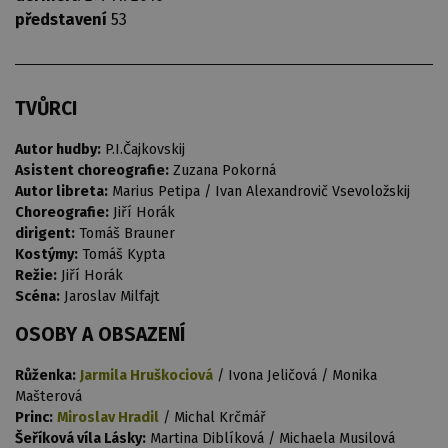
představení
53
TVŮRCI
Autor hudby:
P.I.Čajkovskij
Asistent choreografie:
Zuzana Pokorná
Autor libreta:
Marius Petipa / Ivan Alexandrovič Vsevoložskij
Choreografie:
Jiří Horák
dirigent:
Tomáš Brauner
Kostýmy:
Tomáš Kypta
Režie:
Jiří Horák
Scéna:
Jaroslav Milfajt
OSOBY A OBSAZENÍ
Růženka:
Jarmila Hruškociová
/ Ivona Jeličová / Monika
Mašterová
Princ:
Miroslav Hradil
/ Michal Krčmář
Šeříková víla Lásky:
Martina Diblíková / Michaela Musilová