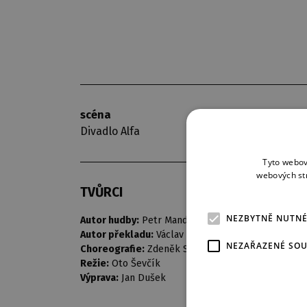
scéna
premiéra
Divadlo Alfa
26. 6. 1983
Tyto webov
webových st
TVŮRCI
NEZBYTNĚ NUTN
Autor hudby:
Petr Mandel
Autor překladu:
Václav Renč
NEZAŘAZENÉ SO
Choreografie:
Zdeněk Sudek
Režie:
Oto Ševčík
Výprava:
Jan Dušek