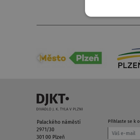
Přihlaste se k
Palackého náměstí
2971/30
301 00 Plzeň