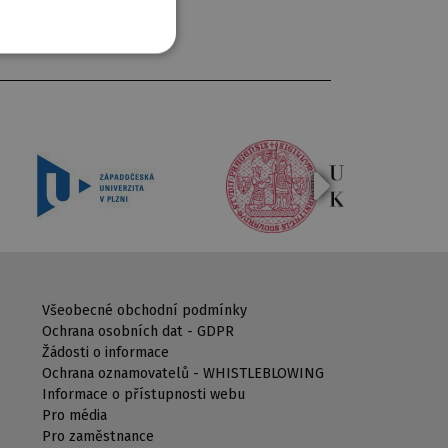
Všeobecné obchodní podmínky
Ochrana osobních dat - GDPR
Žádosti o informace
Ochrana oznamovatelů - WHISTLEBLOWING
Informace o přístupnosti webu
Pro média
Pro zaměstnance