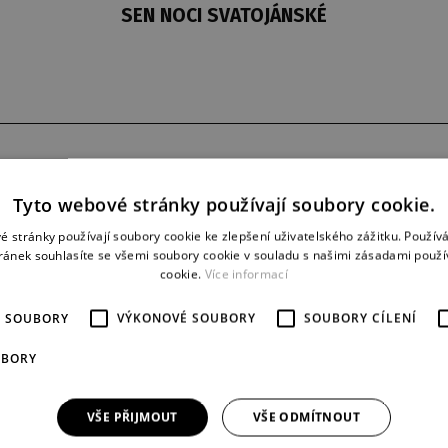
SEN NOCI SVATOJÁNSKÉ
derniéra
představení
2. 6. 1984
29
Tyto webové stránky používají soubory cookie.
é stránky používají soubory cookie ke zlepšení uživatelského zážitku. Použív
ránek souhlasíte se všemi soubory cookie v souladu s našimi zásadami použí
cookie.
Více informací
É SOUBORY
VÝKONOVÉ SOUBORY
SOUBORY CÍLENÍ
UBORY
VŠE PŘIJMOUT
VŠE ODMÍTNOUT