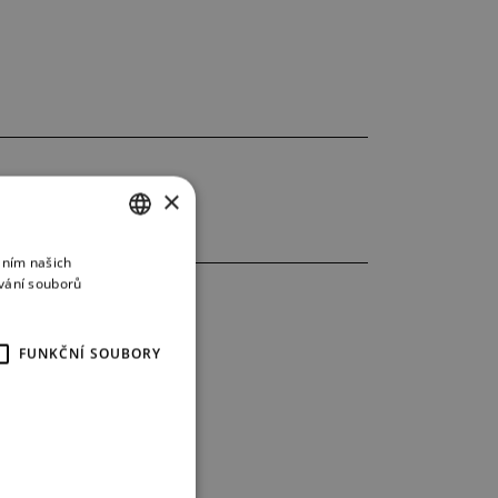
×
áním našich
CZECH
vání souborů
ENGLISH
GERMAN
FUNKČNÍ SOUBORY