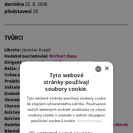
derniéra
25. 8. 2018
představení
26
TVŮRCI
Libreto:
Jaroslav Kvapil
Hudební nastudování:
Norbert Baxa
Dirigent:
Norbert Baxa
,
Jiří Štrunc
×
Režie:
Tomáš Ondřej Pilař
Tyto webové
Scéna a kostýmy:
Aleš Valášek
stránky používají
Projekce:
Petr Hloušek
CZECH
Světelný design:
Antonín Pfleger
soubory cookie.
Dramaturgie:
Zbyněk Brabec
ENGLISH
Tyto webové stránky používají soubory cookie
Sbormistr:
Zdeněk Vimr
ke zlepšení uživatelského zážitku. Používáním
GERMAN
Choreografie:
Martin Šinták
našich webových stránek souhlasíte se všemi
Asistent dirigenta:
Chuhei Iwasaki
soubory cookie v souladu s našimi zásadami
Asistent režie:
Jakub Hliněnský
používání souborů cookie.
Více informací
Hudební příprava:
Maxim Averkiev
, Ahmad Hedar,
Martin Marek
Nápověda:
Eliška Ulrychová