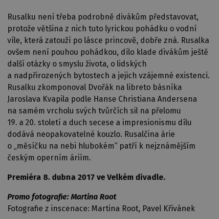
Rusalku není třeba podrobně divákům představovat,
protože většina z nich tuto lyrickou pohádku o vodní
víle, která zatouží po lásce princově, dobře zná. Rusalka
ovšem není pouhou pohádkou, dílo klade divákům ještě
další otázky o smyslu života, o lidských
a nadpřirozených bytostech a jejich vzájemné existenci.
Rusalku zkomponoval Dvořák na libreto básníka
Jaroslava Kvapila podle Hanse Christiana Andersena
na samém vrcholu svých tvůrčích sil na přelomu
19. a 20. století a duch secese a impresionismu dílu
dodává neopakovatelné kouzlo. Rusalčina árie
o „měsíčku na nebi hlubokém“ patří k nejznámějším
českým operním áriím.
Premiéra 8. dubna 2017 ve Velkém divadle.
Promo fotografie: Martina Root
Fotografie z inscenace: Martina Root, Pavel Křivánek