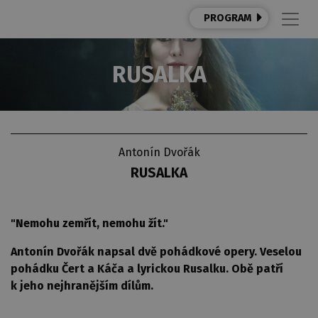
PROGRAM
RUSALKA
Antonín Dvořák
RUSALKA
"Nemohu zemřít, nemohu žít."
Antonín Dvořák napsal dvě pohádkové opery. Veselou
pohádku Čert a Káča a lyrickou Rusalku. Obě patří
k jeho nejhranějším dílům.