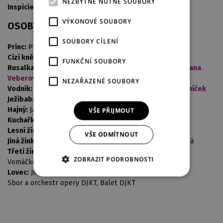
NEZBYTNĚ NUTNÉ SOUBORY
Inspicient:
Petra Tolašová
VÝKONOVÉ SOUBORY
OSOBY A OBSAZENÍ
SOUBORY CÍLENÍ
Princ:
Philippe Castagner
,
Richard Samek
Cizí kněžna:
Ester Pavlů,
Ivana Veberová
FUNKČNÍ SOUBORY
Rusalka:
Luisa Albrechtová,
Lívia Obručník Vénosová
,
Ivana
Veberová
NEZAŘAZENÉ SOUBORY
Vodník:
Jevhen Šokalo
, Pavel Vančura,
František Zahradníček
Ježibaba:
Jana Foff Tetourová
, Alžběta Vomáčková
Hajný:
Jan Ježek
,
Jiří Kubík
VŠE PŘIJMOUT
Kuchařka:
Ivana Šaková
, Iveta Žižlavská
Lesní žínka:
Radka Sehnoutková
,
Vanda Šípová
VŠE ODMÍTNOUT
Jiná žínka:
Becca Conviser
,
Andrea Frídová
, Anita Jirovská
Třetí žínka:
Ivana Klimentová
,
Jana Piorecká
, Alžběta
ZOBRAZIT PODROBNOSTI
Vomáčková
Lovec:
Jiří Brückler,
Jiří Hájek
,
Jiří Kubík
Sbor a orchestr opery DJKT, Balet DJKT