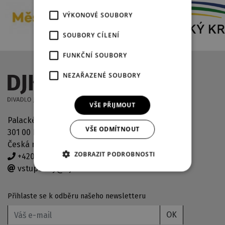
VÝKONOVÉ SOUBORY
SOUBORY CÍLENÍ
FUNKČNÍ SOUBORY
NEZAŘAZENÉ SOUBORY
VŠE PŘIJMOUT
Palackého náměstí 2971/30
VŠE ODMÍTNOUT
301 00 Plzeň
Česká republika
ZOBRAZIT PODROBNOSTI
+420 378 038 190
vstupenky@djkt.eu
Přihlaste se k odběru našeho newsletteru
OK