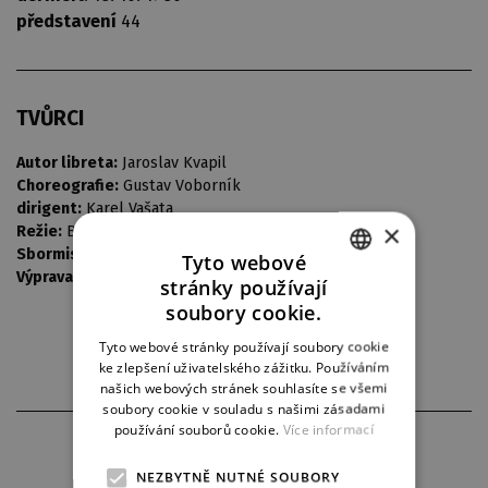
představení
44
TVŮRCI
Autor libreta:
Jaroslav Kvapil
Choreografie:
Gustav Voborník
dirigent:
Karel Vašata
×
Režie:
Bohumil Zoul
Sbormistr:
Bedřich Macenauer
Tyto webové
Výprava:
Vladimír Heller
stránky používají
CZECH
soubory cookie.
ENGLISH
Tyto webové stránky používají soubory cookie
ke zlepšení uživatelského zážitku. Používáním
GERMAN
našich webových stránek souhlasíte se všemi
soubory cookie v souladu s našimi zásadami
používání souborů cookie.
Více informací
PARTNEŘI DIVADLA
NEZBYTNĚ NUTNÉ SOUBORY