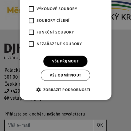
VÝKONOVÉ SOUBORY
SOUBORY CÍLENÍ
FUNKČNÍ SOUBORY
NEZAŘAZENÉ SOUBORY
VŠE PŘIJMOUT
Palackého náměstí 2971/30
VŠE ODMÍTNOUT
301 00 Plzeň
Česká republika
ZOBRAZIT PODROBNOSTI
+420 378 038 190
vstupenky@djkt.eu
Přihlaste se k odběru našeho newsletteru
OK