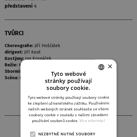
představení
4
TVŮRCI
Choreografie:
Jiří Hoščálek
dirigent:
Jiří Kout
Kostýmy:
Jan Kropáček
×
Režie:
Karel Berman
Sbormistr:
Bedřich Macenauer / Petr Broch
Tyto webové
Scéna:
Květoslav Bubeník
stránky používají
CZECH
soubory cookie.
ENGLISH
Tyto webové stránky používají soubory cookie
ke zlepšení uživatelského zážitku. Používáním
GERMAN
našich webových stránek souhlasíte se všemi
soubory cookie v souladu s našimi zásadami
používání souborů cookie.
Více informací
PARTNEŘI DIVADLA
NEZBYTNĚ NUTNÉ SOUBORY