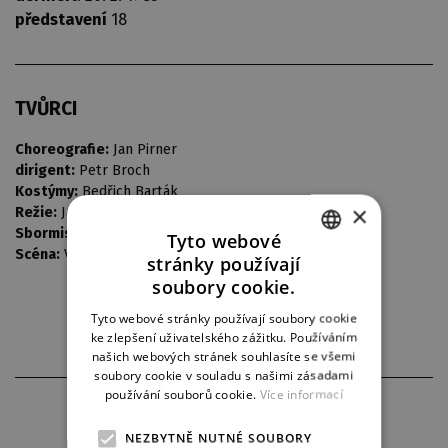
představení
18
TVŮRCI
Choreografie:
Jan Pirner
dirigent:
Petr Broch
Kostýmy:
Bedřich Barták
×
Režie:
Jaroslav Heyduk
Sbormistr:
Jaroslav Buďárek
Tyto webové
Scéna:
Vlastimil Koutecký
stránky používají
CZECH
soubory cookie.
ENGLISH
Tyto webové stránky používají soubory cookie
ke zlepšení uživatelského zážitku. Používáním
GERMAN
našich webových stránek souhlasíte se všemi
soubory cookie v souladu s našimi zásadami
používání souborů cookie.
Více informací
PARTNEŘI DIVADLA
NEZBYTNĚ NUTNÉ SOUBORY