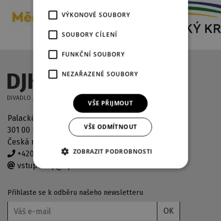
VÝKONOVÉ SOUBORY
SOUBORY CÍLENÍ
FUNKČNÍ SOUBORY
NEZAŘAZENÉ SOUBORY
VŠE PŘIJMOUT
Palackého náměstí 2971/30
VŠE ODMÍTNOUT
301 00 Plzeň
Česká republika
ZOBRAZIT PODROBNOSTI
+420 378 038 190
vstupenky@djkt.eu
Přihlaste se k odběru našeho newsletteru
OK