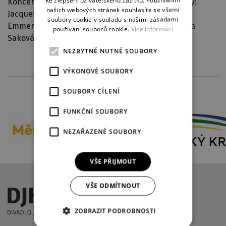
ke zlepšení uživatelského zážitku. Používáním
Koncert souboru operety a muzikálu. Autoři hudby:
GERMAN
našich webových stránek souhlasíte se všemi
Jacques Offenbach, Oskar Nedbal, Franz lehár,
soubory cookie v souladu s našimi zásadami
Emmerich Kálmán, Rudolf Piskáček. Sólisté - Dana
používání souborů cookie.
Více informací
Saková, Gertruda Ledinská, Milada Paseková,
NEZBYTNĚ NUTNÉ SOUBORY
VÝKONOVÉ SOUBORY
PARTNEŘI DIVADLA
SOUBORY CÍLENÍ
FUNKČNÍ SOUBORY
NEZAŘAZENÉ SOUBORY
VŠE PŘIJMOUT
VŠE ODMÍTNOUT
ZOBRAZIT PODROBNOSTI