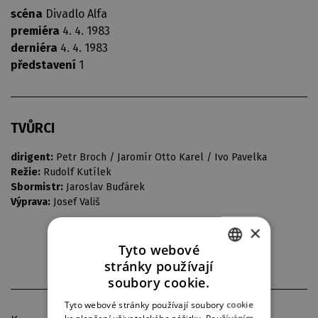
scéna
Divadlo Alfa
premiéra
4. 4. 1983
derniéra
4. 4. 1983
představení
1
TVŮRCI
dirigent:
Petr Broch / Jaromír Otto Karel / Ivo Pavelka
Režie:
Rudolf Kutílek
Sbormistr:
Jaroslav Buďárek
Výprava:
Josef Vališ
×
Tyto webové
stránky používají
CZECH
soubory cookie.
ENGLISH
Tyto webové stránky používají soubory cookie