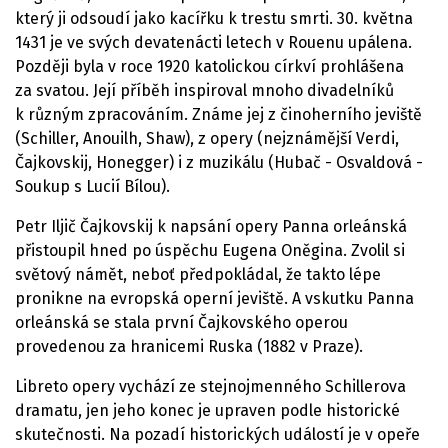
který ji odsoudí jako kacířku k trestu smrti. 30. května
1431 je ve svých devatenácti letech v Rouenu upálena.
Později byla v roce 1920 katolickou církví prohlášena
za svatou. Její příběh inspiroval mnoho divadelníků
k různým zpracováním. Známe jej z činoherního jeviště
(Schiller, Anouilh, Shaw), z opery (nejznámější Verdi,
Čajkovskij, Honegger) i z muzikálu (Hubač - Osvaldová -
Soukup s Lucií Bílou).
Petr Iljič Čajkovskij k napsání opery Panna orleánská
přistoupil hned po úspěchu Eugena Oněgina. Zvolil si
světový námět, neboť předpokládal, že takto lépe
pronikne na evropská operní jeviště. A vskutku Panna
orleánská se stala první Čajkovského operou
provedenou za hranicemi Ruska (1882 v Praze).
Libreto opery vychází ze stejnojmenného Schillerova
dramatu, jen jeho konec je upraven podle historické
skutečnosti. Na pozadí historických událostí je v opeře