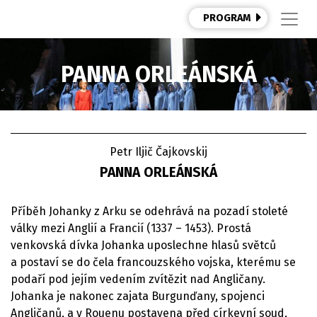
PROGRAM
PANNA ORLEÁNSKÁ
Petr Iljič Čajkovskij
PANNA ORLEÁNSKÁ
Příběh Johanky z Arku se odehrává na pozadí stoleté
války mezi Anglií a Francií (1337 – 1453). Prostá
venkovská dívka Johanka uposlechne hlasů světců
a postaví se do čela francouzského vojska, kterému se
podaří pod jejím vedením zvítězit nad Angličany.
Johanka je nakonec zajata Burgunďany, spojenci
Angličanů, a v Rouenu postavena před církevní soud,