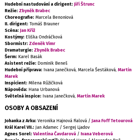
Hudební nastudování a dirigent:
Jiří Štrunc
Režie:
Zbyněk Brabec
Choreografie:
Marcela Benoniová
II. dirigent:
Tomáš Brauner
Scéna:
Jan Kříž
Kostýmy:
Eliška Ondráčková
Sbormistr:
Zdeněk Vimr
Dramaturgie:
Zbyněk Brabec
Šerm:
Karel Basák
Asistent režie:
Dominik Beneš
Hudební příprava:
Ivana Janečková, Marcela Šestáková,
Martin
Marek
Inspicient:
Milena Růžičková
Nápověda:
Hana Urbanová
Světelná inspice:
Ivana Janečková,
Martin Marek
OSOBY A OBSAZENÍ
Johanka z Arku:
Veronika Hajnová Fialová /
Jana Foff Tetourová
Král Karel VII.:
Jan Adamec / Sergej Ljadov
Agnes Sorel:
Valentina Čavdarová
/
Ivana Veberová