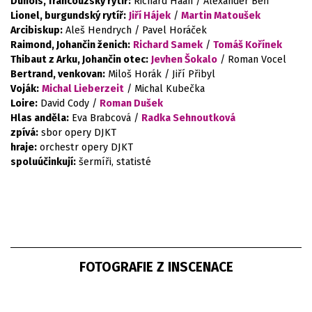
Dunois, francouzský rytíř:
Richard Haan / Alexander Beň
Lionel, burgundský rytíř:
Jiří Hájek
/
Martin Matoušek
Arcibiskup:
Aleš Hendrych / Pavel Horáček
Raimond, Johančin ženich:
Richard Samek
/
Tomáš Kořínek
Thibaut z Arku, Johančin otec:
Jevhen Šokalo
/ Roman Vocel
Bertrand, venkovan:
Miloš Horák / Jiří Přibyl
Voják:
Michal Lieberzeit
/ Michal Kubečka
Loire:
David Cody /
Roman Dušek
Hlas anděla:
Eva Brabcová /
Radka Sehnoutková
zpívá:
sbor opery DJKT
hraje:
orchestr opery DJKT
spoluúčinkují:
šermíři, statisté
FOTOGRAFIE Z INSCENACE