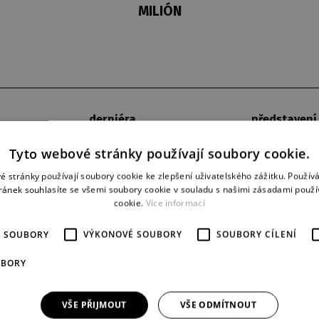
MILIÓN
derniéra
představení
25. 1. 1975
28
Tyto webové stránky používají soubory cookie.
é stránky používají soubory cookie ke zlepšení uživatelského zážitku. Použív
ránek souhlasíte se všemi soubory cookie v souladu s našimi zásadami použí
cookie.
Více informací
É SOUBORY
VÝKONOVÉ SOUBORY
SOUBORY CÍLENÍ
UBORY
VŠE PŘIJMOUT
VŠE ODMÍTNOUT