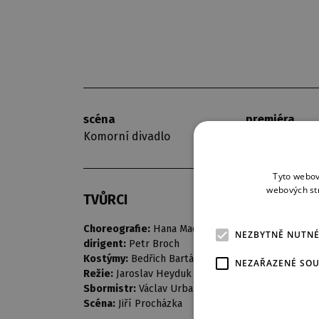
scéna
premiéra
Komorní divadlo
9. 3. 1974
Tyto webov
webových st
TVŮRCI
Choreografie:
Hana Machová
NEZBYTNĚ NUTN
dirigent:
Petr Broch
Kostýmy:
Bedřich Barták
NEZAŘAZENÉ SO
Režie:
Jaroslav Heyduk
Sbormistr:
Václav Urban
Scéna:
Jiří Procházka