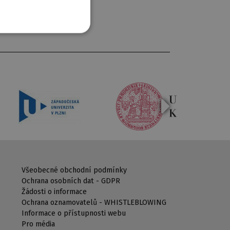
Všeobecné obchodní podmínky
Ochrana osobních dat - GDPR
Žádosti o informace
Ochrana oznamovatelů - WHISTLEBLOWING
Informace o přístupnosti webu
Pro média