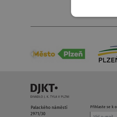
Přihlaste se k
Palackého náměstí
2971/30