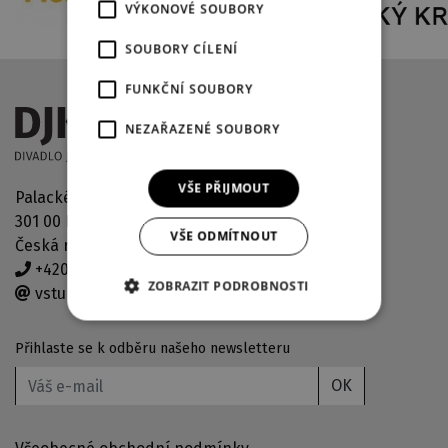
VÝKONOVÉ SOUBORY
SOUBORY CÍLENÍ
FUNKČNÍ SOUBORY
NEZAŘAZENÉ SOUBORY
VŠE PŘIJMOUT
Palackého náměstí 2971/30
301 00 Plzeň
VŠE ODMÍTNOUT
Česká republika
+420 378 038 190
ZOBRAZIT PODROBNOSTI
vstupenky@djkt.eu
Přihlaste se k odběru našeho newsletteru
OK