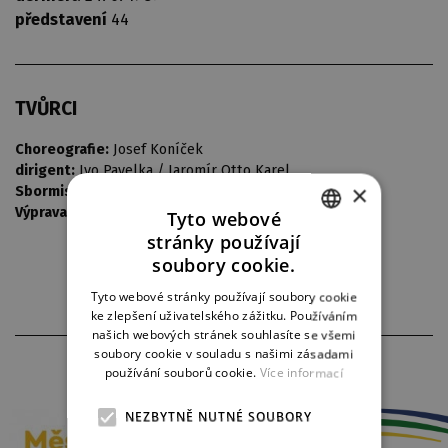
představení
44
TVŮRCI
Choreografie:
Josef Koníček
dirigent:
Ivo Pavelka / Jaromír Otto Karel
×
Sbormistr:
Jaroslav Buďárek
Výprava:
Bedřich Barták
Tyto webové
stránky používají
CZECH
soubory cookie.
ENGLISH
Tyto webové stránky používají soubory cookie
ke zlepšení uživatelského zážitku. Používáním
GERMAN
našich webových stránek souhlasíte se všemi
soubory cookie v souladu s našimi zásadami
PARTNEŘI DIVADLA
používání souborů cookie.
Více informací
NEZBYTNĚ NUTNÉ SOUBORY