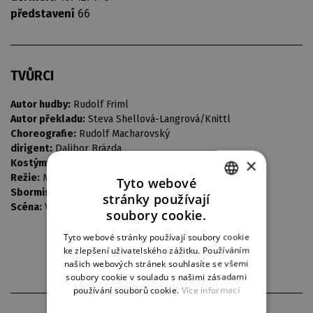
představení
66
TVŮRCI
Autor hudby:
Rudolf Friml
Autor překladu:
Steva Shellová-Langrová/Knittl
Choreografie:
Rudolf Macharovský
dirigent:
Dalibor Brázda
×
Kostýmy:
Bedřich Barták
Režie:
Miroslav Doutlík
Tyto webové
Sbormistr:
Petr Broch
stránky používají
CZECH
Scéna:
Vladimír Heller
soubory cookie.
ENGLISH
Tyto webové stránky používají soubory cookie
ke zlepšení uživatelského zážitku. Používáním
GERMAN
našich webových stránek souhlasíte se všemi
soubory cookie v souladu s našimi zásadami
používání souborů cookie.
Více informací
PARTNEŘI DIVADLA