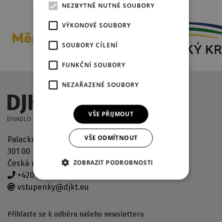
NEZBYTNĚ NUTNÉ SOUBORY
VÝKONOVÉ SOUBORY
SOUBORY CÍLENÍ
FUNKČNÍ SOUBORY
NEZAŘAZENÉ SOUBORY
VŠE PŘIJMOUT
VŠE ODMÍTNOUT
Palackého náměstí 2971/30
301 00 Plzeň
ZOBRAZIT PODROBNOSTI
Česká republika
+420 378 038 190
vstupenky@djkt.eu
Přihlaste se k odběru našeho newsletteru