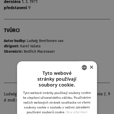
derniéra
1. 3. 1971
představení
9
TVŮRCI
Autor hudby:
Ludwig Beethoven van
dirigent:
Karel Vašata
Sbormistr:
Bedřich Macenauer
×
Tyto webové
stránky používají
CZECH
soubory cookie.
ENGLISH
Tyto webové stránky používají soubory cookie
Ludwig van Beethoven: Symfonie č. 1 C dur, Symfonie č. 9
ke zlepšení uživatelského zážitku. Používáním
GERMAN
d moll s "Ódou na radost".
našich webových stránek souhlasíte se všemi
soubory cookie v souladu s našimi zásadami
používání souborů cookie.
Více informací