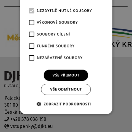
NEZBYTNĚ NUTNÉ SOUBORY
PARTNEŘI DIVADLA
VÝKONOVÉ SOUBORY
SOUBORY CÍLENÍ
FUNKČNÍ SOUBORY
NEZAŘAZENÉ SOUBORY
VŠE PŘIJMOUT
VŠE ODMÍTNOUT
Palackého náměstí 2971/30
ZOBRAZIT PODROBNOSTI
301 00 Plzeň
Česká republika
+420 378 038 190
vstupenky@djkt.eu