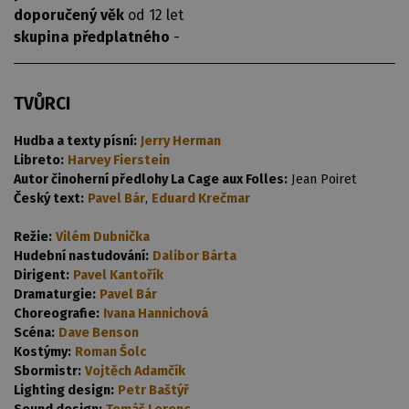
doporučený věk
od 12 let
skupina předplatného
-
TVŮRCI
Hudba a texty písní:
Jerry Herman
Libreto:
Harvey Fierstein
Autor činoherní předlohy La Cage aux Folles:
Jean Poiret
Český text:
Pavel Bár
,
Eduard Krečmar
Režie:
Vilém Dubnička
Hudební nastudování:
Dalibor Bárta
Dirigent:
Pavel Kantořík
Dramaturgie:
Pavel Bár
Choreografie:
Ivana Hannichová
Scéna:
Dave Benson
Kostýmy:
Roman Šolc
Sbormistr:
Vojtěch Adamčík
Lighting design:
Petr Baštýř