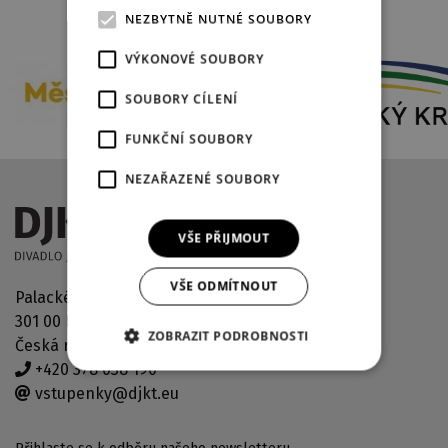
PARTNEŘI DIVADLA
NEZBYTNĚ NUTNÉ SOUBORY
VÝKONOVÉ SOUBORY
SOUBORY CÍLENÍ
FUNKČNÍ SOUBORY
NEZAŘAZENÉ SOUBORY
VŠE PŘIJMOUT
VŠE ODMÍTNOUT
Palackého náměstí 2971/30
301 00 Plzeň
ZOBRAZIT PODROBNOSTI
Česká republika
+420 378 038 190
vstupenky@djkt.eu