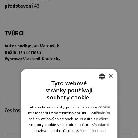
představení
43
TVŮRCI
Autor hudby:
Jan Matoušek
Režie:
Jan Lorman
Výprava:
Vlastimil Koutecký
×
Tyto webové
stránky používají
CZECH
soubory cookie.
ENGLISH
Tyto webové stránky používají soubory cookie
československá premiéra
ke zlepšení uživatelského zážitku. Používáním
GERMAN
našich webových stránek souhlasíte se všemi
soubory cookie v souladu s našimi zásadami
používání souborů cookie.
Více informací