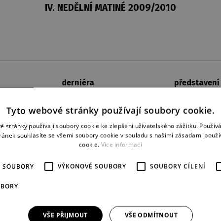
IV. NEDĚLNÍ MATINÉ 2009/2010
derniéra
představení
7. 3. 2010
1
Tyto webové stránky používají soubory cookie.
é stránky používají soubory cookie ke zlepšení uživatelského zážitku. Použív
ránek souhlasíte se všemi soubory cookie v souladu s našimi zásadami použí
cookie.
Více informací
É SOUBORY
VÝKONOVÉ SOUBORY
SOUBORY CÍLENÍ
UBORY
VŠE PŘIJMOUT
VŠE ODMÍTNOUT