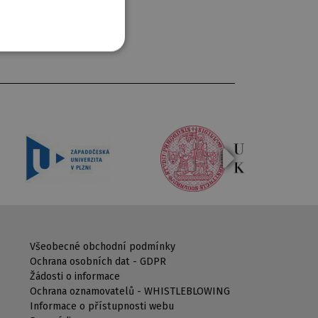
Všeobecné obchodní podmínky
Ochrana osobních dat - GDPR
Žádosti o informace
Ochrana oznamovatelů - WHISTLEBLOWING
Informace o přístupnosti webu