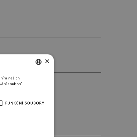
×
áním našich
CZECH
vání souborů
ENGLISH
GERMAN
FUNKČNÍ SOUBORY