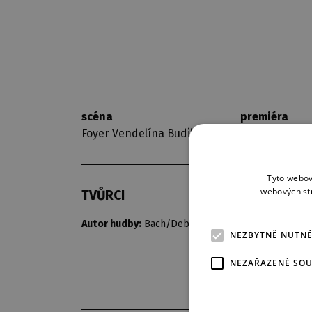
scéna
premiéra
Foyer Vendelína Budila
7. 3. 2010
Tyto webov
webových st
TVŮRCI
Autor hudby:
Bach/Debussy
NEZBYTNĚ NUTN
NEZAŘAZENÉ SO