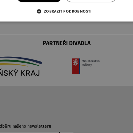
ZOBRAZIT PODROBNOSTI
ující - recitál Věry Müllerové.
PARTNEŘI DIVADLA
 odběru našeho newsletteru