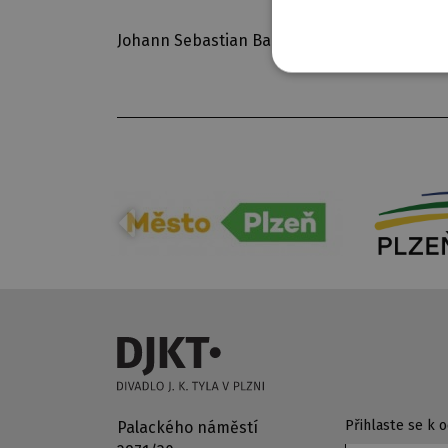
Johann Sebastian Bach, Claude Debussy. Účink
Přihlaste se k
Palackého náměstí