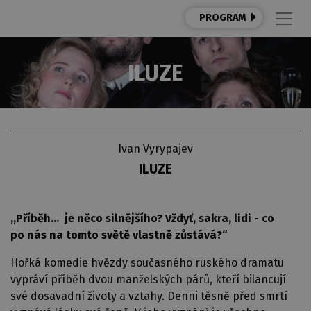
PROGRAM
ILUZE
Ivan Vyrypajev
ILUZE
,,Příběh… je něco silnějšího? Vždyť, sakra, lidi - co
po nás na tomto světě vlastně zůstává?“
Hořká komedie hvězdy současného ruského dramatu
vypráví příběh dvou manželských párů, kteří bilancují
své dosavadní životy a vztahy. Denni těsně před smrtí