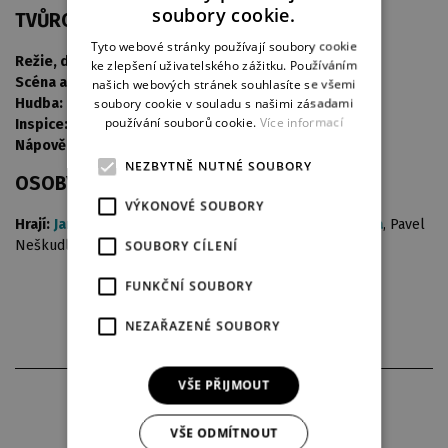
soubory cookie.
TVŮRCI
ENGLISH
Tyto webové stránky používají soubory cookie
Režie, dramaturgie:
Adam Svozil, Kristýna Kosová
ke zlepšení uživatelského zážitku. Používáním
GERMAN
Scéna a kostýmy:
Ján Tereba
našich webových stránek souhlasíte se všemi
soubory cookie v souladu s našimi zásadami
Hudba:
Jakub Borovanský
používání souborů cookie.
Více informací
Inspice:
Martin Chmelař
Nápověda:
Jiřina Škoulová
NEZBYTNĚ NUTNÉ SOUBORY
OSOBY A OBSAZENÍ
VÝKONOVÉ SOUBORY
Hrají:
Jana Kubátová
,
Kamila Šmejkalová
,
Michal Štěrba
, Pavel
SOUBORY CÍLENÍ
Neškudla
FUNKČNÍ SOUBORY
NEZAŘAZENÉ SOUBORY
VŠE PŘIJMOUT
FOTOGRAFIE Z INSCENACE
VŠE ODMÍTNOUT