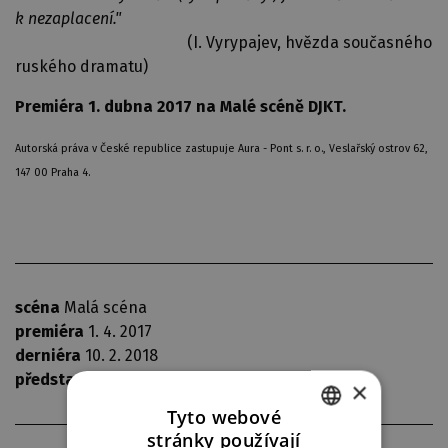
k nezaplacení."
(I. Vyrypajev, hvězda současného
ruského dramatu)
Premiéra 1. dubna 2017 na Malé scéně DJKT.
Autorská práva v České republice zastupuje Aura - Pont s. r. o., Veslařský ostrov 62,
147 00 Praha 4.
scéna
Malá scéna
premiéra
1. 4. 2017
derniéra
10. 2. 2018
představení
11
×
Tyto webové
stránky používají
CZECH