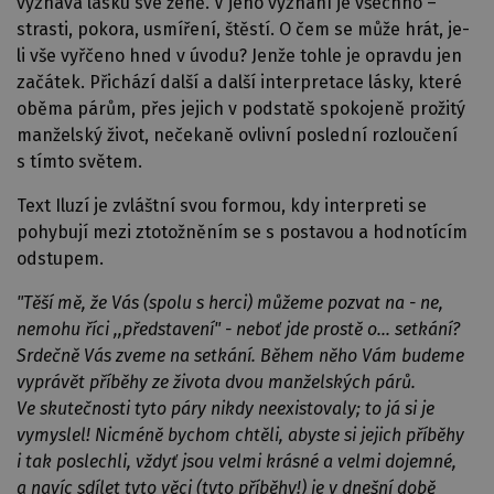
vyznává lásku své ženě. V jeho vyznání je všechno –
strasti, pokora, usmíření, štěstí. O čem se může hrát, je-
li vše vyřčeno hned v úvodu? Jenže tohle je opravdu jen
začátek. Přichází další a další interpretace lásky, které
oběma párům, přes jejich v podstatě spokojeně prožitý
manželský život, nečekaně ovlivní poslední rozloučení
s tímto světem.
Text Iluzí je zvláštní svou formou, kdy interpreti se
pohybují mezi ztotožněním se s postavou a hodnotícím
odstupem.
"Těší mě, že Vás (spolu s herci) můžeme pozvat na - ne,
nemohu říci ,,představení" - neboť jde prostě o... setkání?
Srdečně Vás zveme na setkání. Během něho Vám budeme
vyprávět příběhy ze života dvou manželských párů.
Ve skutečnosti tyto páry nikdy neexistovaly; to já si je
vymyslel! Nicméně bychom chtěli, abyste si jejich příběhy
i tak poslechli, vždyť jsou velmi krásné a velmi dojemné,
a navíc sdílet tyto věci (tyto příběhy!) je v dnešní době