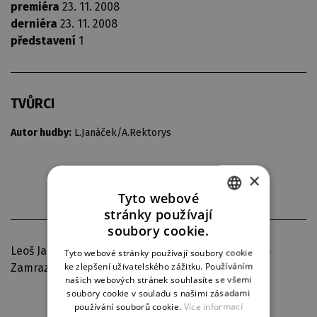
premiéra
23. 11. 2008
derniéra
23. 11. 2008
představení
1
TVŮRCI
Autor hudby:
L.Janáček/A.Rektorys
×
Tyto webové
stránky používají
CZECH
soubory cookie.
ENGLISH
Leoš Janáček, Artuš Rektorys. Účinkující: Jaroslava
Tyto webové stránky používají soubory cookie
ke zlepšení uživatelského zážitku. Používáním
Zamrazilová, Artuš Rektorys, VERA kvartet.
GERMAN
našich webových stránek souhlasíte se všemi
soubory cookie v souladu s našimi zásadami
používání souborů cookie.
Více informací