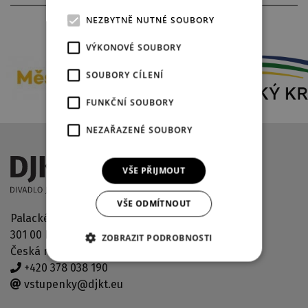
NEZBYTNĚ NUTNÉ SOUBORY
PARTNEŘI DIVADLA
VÝKONOVÉ SOUBORY
SOUBORY CÍLENÍ
FUNKČNÍ SOUBORY
NEZAŘAZENÉ SOUBORY
VŠE PŘIJMOUT
VŠE ODMÍTNOUT
Palackého náměstí 2971/30
301 00 Plzeň
ZOBRAZIT PODROBNOSTI
Česká republika
+420 378 038 190
vstupenky@djkt.eu