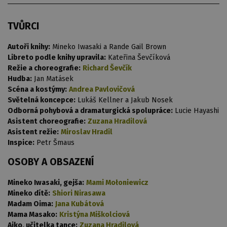
TVŮRCI
Autoři knihy:
Mineko Iwasaki a Rande Gail Brown
Libreto podle knihy upravila:
Kateřina Ševčíková
Režie a choreografie:
Richard Ševčík
Hudba:
Jan Matásek
Scéna a kostýmy:
Andrea Pavlovičová
Světelná koncepce:
Lukáš Kellner a Jakub Nosek
Odborná pohybová a dramaturgická spolupráce:
Lucie Hayashi
Asistent choreografie:
Zuzana Hradilová
Asistent režie:
Miroslav Hradil
Inspice:
Petr Šmaus
OSOBY A OBSAZENÍ
Mineko Iwasaki, gejša:
Mami Mołoniewicz
Mineko dítě:
Shiori Nirasawa
Madam Oima:
Jana Kubátová
Mama Masako:
Kristýna Miškolciová
Aiko, učitelka tance:
Zuzana Hradilová