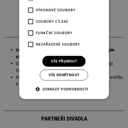
VÝKONOVÉ SOUBORY
Stáhnout aktuální obsazení
SOUBORY CÍLENÍ
FUNKČNÍ SOUBORY
NEZAŘAZENÉ SOUBORY
Inscenace začíná intrem – tradičním čajovým
obřadem.
VŠE PŘIJMOUT
Upozorňujeme diváky, že v inscenaci se užívají
tabákové výrobky.
VŠE ODMÍTNOUT
Inscenace není vhodná pro diváky citlivé na světlo.
V inscenaci se užívají stroboskopické efekty.
ZOBRAZIT PODROBNOSTI
PARTNEŘI DIVADLA