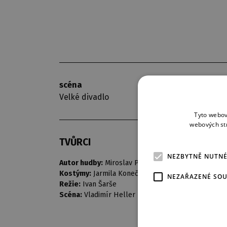
scéna
premiéra
Velké divadlo
3. 11. 1968
Tyto webov
webových st
TVŮRCI
NEZBYTNĚ NUTN
Autor hudby:
Miroslav Ponc
Kostýmy:
Jarmila Konečná
NEZAŘAZENÉ SO
Režie:
Ivan Šarše
Scéna:
Vladimír Heller