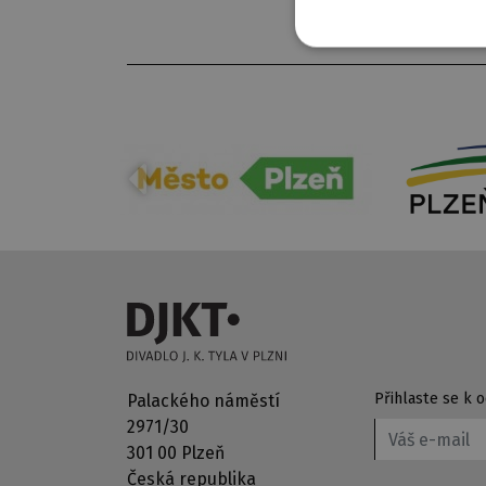
Přihlaste se k
Palackého náměstí
2971/30
301 00 Plzeň
Česká republika