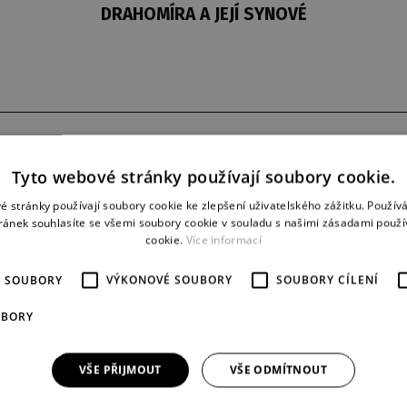
DRAHOMÍRA A JEJÍ SYNOVÉ
derniéra
představení
Tyto webové stránky používají soubory cookie.
2. 7. 1969
37
é stránky používají soubory cookie ke zlepšení uživatelského zážitku. Použív
ránek souhlasíte se všemi soubory cookie v souladu s našimi zásadami použí
cookie.
Více informací
É SOUBORY
VÝKONOVÉ SOUBORY
SOUBORY CÍLENÍ
UBORY
VŠE PŘIJMOUT
VŠE ODMÍTNOUT