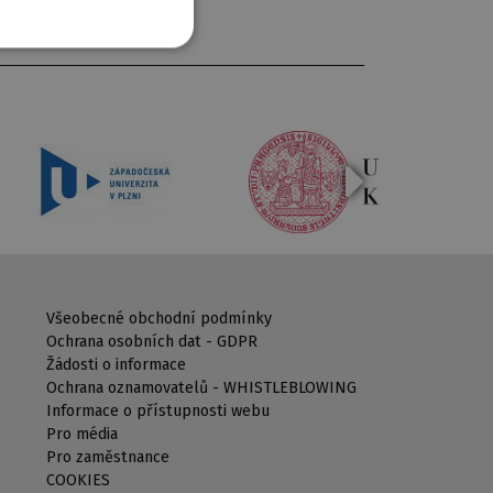
Všeobecné obchodní podmínky
Ochrana osobních dat - GDPR
Žádosti o informace
Ochrana oznamovatelů - WHISTLEBLOWING
Informace o přístupnosti webu
Pro média
Pro zaměstnance
COOKIES