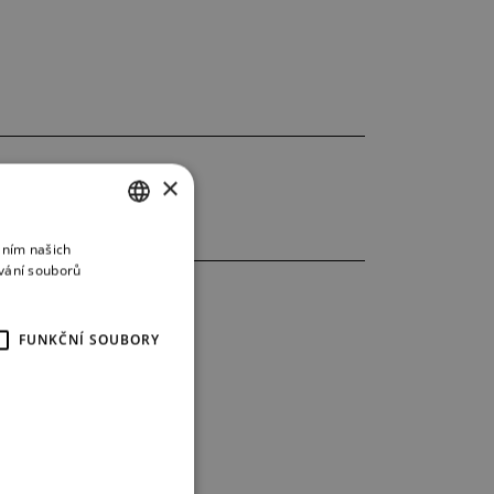
×
áním našich
CZECH
vání souborů
ENGLISH
GERMAN
FUNKČNÍ SOUBORY