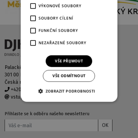
VÝKONOVÉ SOUBORY
SOUBORY CÍLENÍ
FUNKČNÍ SOUBORY
NEZAŘAZENÉ SOUBORY
VŠE PŘIJMOUT
Palackého náměstí 2971/30
301 00 Plzeň
VŠE ODMÍTNOUT
Česká republika
+420 378 038 190
ZOBRAZIT PODROBNOSTI
vstupenky@djkt.eu
Přihlaste se k odběru našeho newsletteru
OK