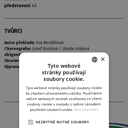
představení
43
TVŮRCI
Autor překladu:
Eva Bezděková
Choreografie:
Josef Koníček / Libuše Králová
dirigent:
Ivo Pavelka
×
Sbormistr:
Jaroslav Buďárek
Tyto webové
Výprava:
Bedřich Barták
stránky používají
CZECH
soubory cookie.
ENGLISH
Tyto webové stránky používají soubory cookie
ke zlepšení uživatelského zážitku. Používáním
GERMAN
našich webových stránek souhlasíte se všemi
soubory cookie v souladu s našimi zásadami
PARTNEŘI DIVADLA
používání souborů cookie.
Více informací
NEZBYTNĚ NUTNÉ SOUBORY