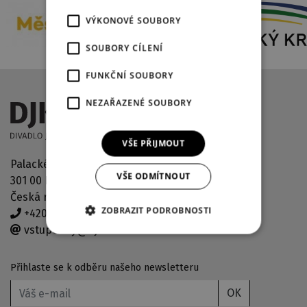
VÝKONOVÉ SOUBORY
SOUBORY CÍLENÍ
FUNKČNÍ SOUBORY
NEZAŘAZENÉ SOUBORY
VŠE PŘIJMOUT
Palackého náměstí 2971/30
VŠE ODMÍTNOUT
301 00 Plzeň
Česká republika
ZOBRAZIT PODROBNOSTI
+420 378 038 190
vstupenky@djkt.eu
Přihlaste se k odběru našeho newsletteru
OK