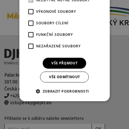
NEZBYTNĚ NUTNÉ SOUBORY
VÝKONOVÉ SOUBORY
SOUBORY CÍLENÍ
FUNKČNÍ SOUBORY
NEZAŘAZENÉ SOUBORY
VŠE PŘIJMOUT
Palackého náměstí 2971/30
VŠE ODMÍTNOUT
301 00 Plzeň
Česká republika
ZOBRAZIT PODROBNOSTI
+420 378 038 190
vstupenky@djkt.eu
Přihlaste se k odběru našeho newsletteru