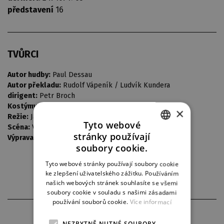
představení
16
TVŮRCI
Autor hudby:
Paul Dessau
Autor překladu:
Rudolf Vápeník / Ludvík Kundera
dirigent:
Petr Broch
Kostýmy:
Vladimír Heller
×
Režie:
Jan Fišer
Tyto webové
Scéna:
Vladimír Heller
stránky používají
Výprava:
Vladimír Heller
CZECH
soubory cookie.
ENGLISH
Tyto webové stránky používají soubory cookie
ke zlepšení uživatelského zážitku. Používáním
GERMAN
našich webových stránek souhlasíte se všemi
soubory cookie v souladu s našimi zásadami
používání souborů cookie.
Více informací
PARTNEŘI DIVADLA