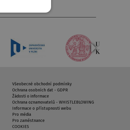
Všeobecné obchodní podmínky
Ochrana osobních dat - GDPR
Žádosti o informace
Ochrana oznamovatelů - WHISTLEBLOWING
Informace o přístupnosti webu
Pro média
Pro zaměstnance
COOKIES