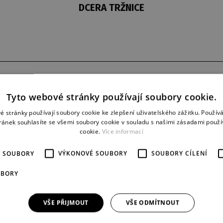
DCERA TRŽNICE
derniéra
představení
Tyto webové stránky používají soubory cookie.
10. 5. 1986
47
é stránky používají soubory cookie ke zlepšení uživatelského zážitku. Použív
ránek souhlasíte se všemi soubory cookie v souladu s našimi zásadami použí
cookie.
Více informací
É SOUBORY
VÝKONOVÉ SOUBORY
SOUBORY CÍLENÍ
UBORY
VŠE PŘIJMOUT
VŠE ODMÍTNOUT