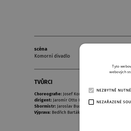
scéna
premiéra
Komorní divadlo
3. 12. 1983
Tyto webov
webových st
TVŮRCI
NEZBYTNĚ NUTN
Choreografie:
Josef Koníček
dirigent:
Jaromír Otto Karel
NEZAŘAZENÉ SO
Sbormistr:
Jaroslav Buďárek
Výprava:
Bedřich Barták