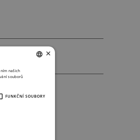
×
áním našich
CZECH
vání souborů
ENGLISH
GERMAN
FUNKČNÍ SOUBORY