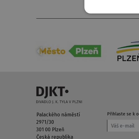
Přihlaste se k
Palackého náměstí
2971/30
301 00 Plzeň
Česká republika